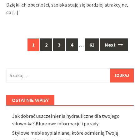
Dzięki ich obecności, stoiska stają się bardziej atrakcyjne,
co
[...]
Posts
1
2
3
4
…
61
Next
navigation
Szukaj:
OSTATNIE WPISY
Jak dobrać uszczelnienia hydrauliczne dla twojego
siłownika? Kluczowe informacje i porady
Stylowe meble sypialniane, które odmienią Twoją