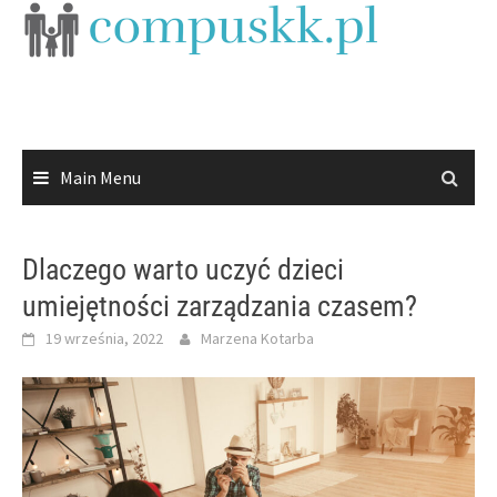
Skip
to
content
Main Menu
Dlaczego warto uczyć dzieci
umiejętności zarządzania czasem?
19 września, 2022
Marzena Kotarba