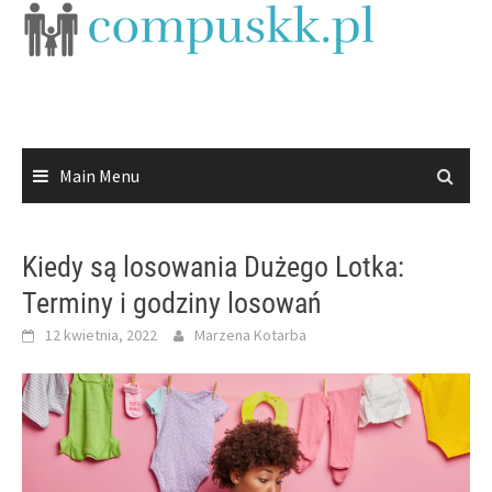
Skip
to
content
Main Menu
Kiedy są losowania Dużego Lotka:
Terminy i godziny losowań
12 kwietnia, 2022
Marzena Kotarba