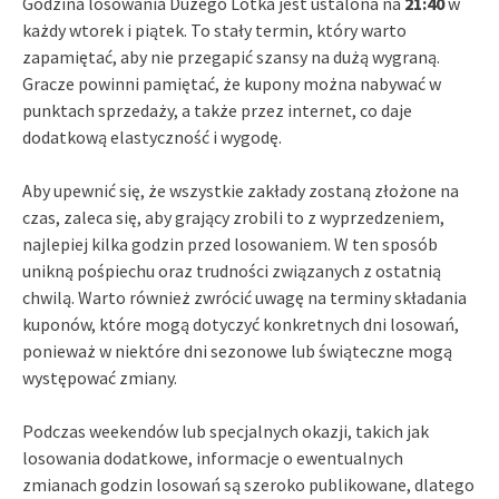
Godzina losowania Dużego Lotka jest ustalona na
21:40
w
każdy wtorek i piątek. To stały termin, który warto
zapamiętać, aby nie przegapić szansy na dużą wygraną.
Gracze powinni pamiętać, że kupony można nabywać w
punktach sprzedaży, a także przez internet, co daje
dodatkową elastyczność i wygodę.
Aby upewnić się, że wszystkie zakłady zostaną złożone na
czas, zaleca się, aby grający zrobili to z wyprzedzeniem,
najlepiej kilka godzin przed losowaniem. W ten sposób
unikną pośpiechu oraz trudności związanych z ostatnią
chwilą. Warto również zwrócić uwagę na terminy składania
kuponów, które mogą dotyczyć konkretnych dni losowań,
ponieważ w niektóre dni sezonowe lub świąteczne mogą
występować zmiany.
Podczas weekendów lub specjalnych okazji, takich jak
losowania dodatkowe, informacje o ewentualnych
zmianach godzin losowań są szeroko publikowane, dlatego