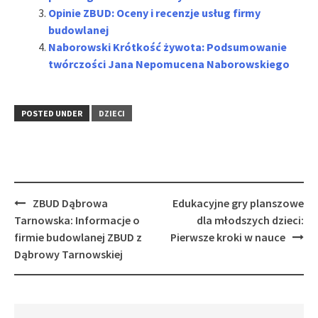
Opinie ZBUD: Oceny i recenzje usług firmy
budowlanej
Naborowski Krótkość żywota: Podsumowanie
twórczości Jana Nepomucena Naborowskiego
POSTED UNDER
DZIECI
Post
ZBUD Dąbrowa
Edukacyjne gry planszowe
navigation
Tarnowska: Informacje o
dla młodszych dzieci:
firmie budowlanej ZBUD z
Pierwsze kroki w nauce
Dąbrowy Tarnowskiej