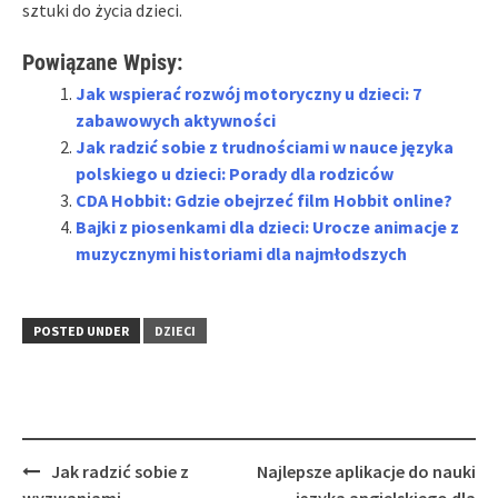
sztuki do życia dzieci.
Powiązane Wpisy:
Jak wspierać rozwój motoryczny u dzieci: 7
zabawowych aktywności
Jak radzić sobie z trudnościami w nauce języka
polskiego u dzieci: Porady dla rodziców
CDA Hobbit: Gdzie obejrzeć film Hobbit online?
Bajki z piosenkami dla dzieci: Urocze animacje z
muzycznymi historiami dla najmłodszych
POSTED UNDER
DZIECI
Post
Jak radzić sobie z
Najlepsze aplikacje do nauki
navigation
wyzwaniami
języka angielskiego dla