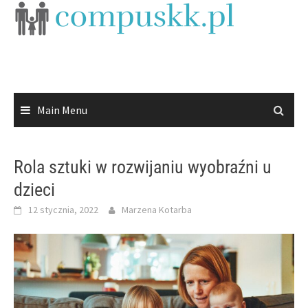
Skip
to
content
Main Menu
Rola sztuki w rozwijaniu wyobraźni u
dzieci
12 stycznia, 2022
Marzena Kotarba