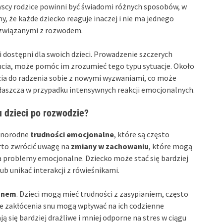
scy rodzice powinni być świadomi różnych sposobów, w
y, że każde dziecko reaguje inaczej i nie ma jednego
 związanymi z rozwodem.
i dostępni dla swoich dzieci. Prowadzenie szczerych
ucia, może pomóc im zrozumieć tego typu sytuacje. Około
rcia do radzenia sobie z nowymi wyzwaniami, co może
aszcza w przypadku intensywnych reakcji emocjonalnych.
u dzieci po rozwodzie?
óżnorodne
trudności emocjonalne
, które są często
rto zwrócić uwagę na
zmiany w zachowaniu
, które mogą
 problemy emocjonalne. Dziecko może stać się bardziej
b unikać interakcji z rówieśnikami.
snem
. Dzieci mogą mieć trudności z zasypianiem, często
ie zakłócenia snu mogą wpływać na ich codzienne
ą się bardziej drażliwe i mniej odporne na stres w ciągu