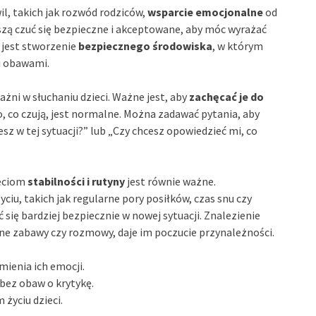
il, takich jak rozwód rodziców,
wsparcie emocjonalne
od
uszą czuć się bezpieczne i akceptowane, aby móc wyrażać
 jest stworzenie
bezpiecznego środowiska
, w którym
i obawami.
żni w słuchaniu dzieci. Ważne jest, aby
zachęcać je do
o, co czują, jest normalne. Można zadawać pytania, aby
jesz w tej sytuacji?” lub „Czy chcesz opowiedzieć mi, co
ieciom
stabilności i rutyny
jest równie ważne.
u, takich jak regularne pory posiłków, czas snu czy
ię bardziej bezpiecznie w nowej sytuacji. Znalezienie
lne zabawy czy rozmowy, daje im poczucie przynależności.
mienia ich emocji.
bez obaw o krytykę.
 życiu dzieci.