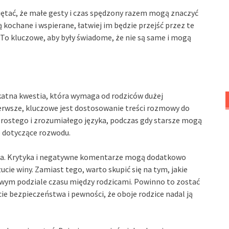
iętać, że małe gesty i czas spędzony razem mogą znaczyć
 są kochane i wspierane, łatwiej im będzie przejść przez te
 To kluczowe, aby były świadome, że nie są same i mogą
katna kwestia, która wymaga od rodziców dużej
ierwsze, kluczowe jest dostosowanie treści rozmowy do
rostego i zrozumiałego języka, podczas gdy starsze mogą
e dotyczące rozwodu.
ica. Krytyka i negatywne komentarze mogą dodatkowo
cie winy. Zamiast tego, warto skupić się na tym, jakie
owym podziale czasu między rodzicami. Powinno to zostać
ie bezpieczeństwa i pewności, że oboje rodzice nadal ją