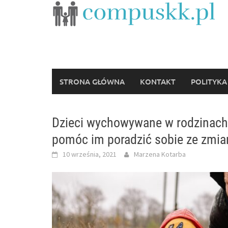
Skip
to
content
STRONA GŁÓWNA
KONTAKT
POLITYKA
Dzieci wychowywane w rodzinach 
pomóc im poradzić sobie ze zmi
10 września, 2021
Marzena Kotarba