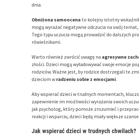
dnia.
Obniżona samoocena
to kolejny istotny wskaźnik
mogą wyrażać negatywne odczucia na swój temat, c
Tego typu uczucia mogą prowadzić do dalszych pr
rówieśnikami.
Warto również zwrócić uwagę na
agresywne zach
złości. Dzieci mogą wyładowywać swoje emocje pop
rodziców. Ważne jest, by rodzice dostrzegali te z
dzieciom w
radzeniu sobie z emocjami
.
Aby wspierać dzieci w trudnych momentach, klucz
zapewnienie im możliwości wyrażania swoich uczuć
jak psycholog, który pomoże zrozumieć i przepra
reakcji i wsparciu, dzieci będą miały większe szan
Jak wspierać dzieci w trudnych chwilach?