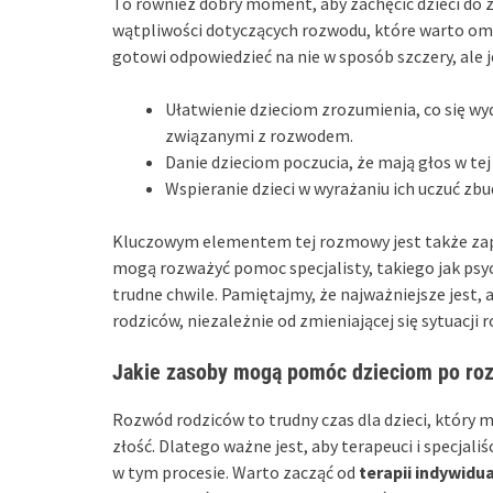
To również dobry moment, aby zachęcić dzieci do 
wątpliwości dotyczących rozwodu, które warto omówi
gotowi odpowiedzieć na nie w sposób szczery, ale j
Ułatwienie dzieciom zrozumienia, co się wyd
związanymi z rozwodem.
Danie dzieciom poczucia, że mają głos w tej 
Wspieranie dzieci w wyrażaniu ich uczuć zb
Kluczowym elementem tej rozmowy jest także zap
mogą rozważyć pomoc specjalisty, takiego jak psyc
trudne chwile. Pamiętajmy, że najważniejsze jest, 
rodziców, niezależnie od zmieniającej się sytuacji r
Jakie zasoby mogą pomóc dzieciom po ro
Rozwód rodziców to trudny czas dla dzieci, który
złość. Dlatego ważne jest, aby terapeuci i specjal
w tym procesie. Warto zacząć od
terapii indywidu