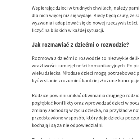
Wspierając dzieci w trudnych chwilach, należy pam
dla nich więcej niż się wydaje. Kiedy będą czuły, że
wyzwania i adaptować się do nowej rzeczywistości.
liczyć na bliskich w każdej sytuacji.
Jak rozmawiać z dziećmi o rozwodzie?
Rozmowa z dziećmi o rozwodzie to niezwykle deli
wrażliwości i umiejętności komunikacyjnych. Po p
wieku dziecka. Młodsze dzieci mogą potrzebować p
być w stanie zrozumieć bardziej złożone koncepcj
Rodzice powinni unikać obwiniania drugiego rodz
pogłębiać konflikty oraz wprowadzać dzieci w poczu
zmiany zachodzą w życiu dziecka, na przykład w n
przedstawione w sposób, który daje dziecku poczuc
kochają i są za nie odpowiedzialni.