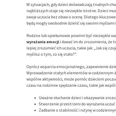
W sytuacjach, gdy dzieci doświadczają trudnych chw
najbliższych staje się niezwykle istotne. Dzieci m
swoje uczucia bez obaw o ocenę. Dlatego kluczowe
będą mogły swobodnie dzielić się swoimi myślami 
Rodzice lub opiekunowie powinni być niezwykle uwa
wyrażania emocji
i dawać im do zrozumienia, że t
lepiej zrozumieć ich uczucia, takie jak: „Jak się czu
myślisz o tym, co się stało?”.
Oprócz wsparcia emocjonalnego, zapewnienie dz
Wprowadzenie stałych elementów w codziennym życi
wspólne aktywności, może pomóc dzieciom poczuć s
czasu na rodzinne spędzanie czasu, takie jak wspó
Uważne słuchanie dzieci i okazywanie zrozu
Stworzenie przestrzeni do wyrażania uczuć 
Zadbanie o stabilność i rutynę w codziennym