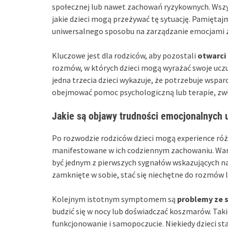
społecznej lub nawet zachowań ryzykownych. Wszy
jakie dzieci mogą przeżywać tę sytuację. Pamiętajm
uniwersalnego sposobu na zarządzanie emocjami
Kluczowe jest dla rodziców, aby pozostali
otwarci
rozmów, w których dzieci mogą wyrażać swoje ucz
jedna trzecia dzieci wykazuje, że potrzebuje wspa
obejmować pomoc psychologiczną lub terapie, zwł
Jakie są objawy trudności emocjonalnych 
Po rozwodzie rodziców dzieci mogą experience r
manifestowane w ich codziennym zachowaniu. Wa
być jednym z pierwszych sygnałów wskazujących na
zamknięte w sobie, stać się niechętne do rozmów lu
Kolejnym istotnym symptomem są
problemy ze 
budzić się w nocy lub doświadczać koszmarów. Tak
funkcjonowanie i samopoczucie. Niekiedy dzieci staj