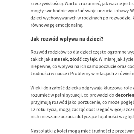
rzeczywistością. Warto zrozumieć, jak ważne jest
mogły swobodnie wyrażać swoje uczucia i obawy. 
dzieci wychowywanych w rodzinach po rozwodzie, k
równowagę emocjonalną.
Jak rozwód wpływa na dzieci?
Rozwód rodziców to dla dzieci często ogromne wy
takich jak
smutek
,
złość
czy
lęk
. W miarę jak życi
niepewne, co wpływa na ich samopoczucie oraz co
trudności w nauce i Problemy w relacjach z rówieś
Wiek i dojrzałość dziecka odgrywają kluczową rolę
rozumieć w pełni sytuacji, co prowadzi do
dezorien
przyjmują rozwód jako porzucenie, co może pogłębiać
12 roku życia, mogą zacząć dostrzegać więcej szc
nich mieszane uczucia dotyczące lojalności wzglę
Nastolatki z kolei mogą mieć trudności z przetw