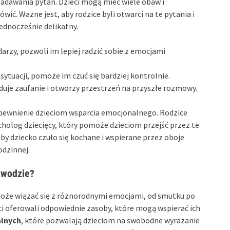
zadawania pytań. Dzieci mogą mieć wiele obaw i
ć. Ważne jest, aby rodzice byli otwarci na te pytania i
ednocześnie delikatny.
arzy, pozwoli im lepiej radzić sobie z emocjami
sytuacji, pomoże im czuć się bardziej kontrolnie.
uduje zaufanie i otworzy przestrzeń na przyszłe rozmowy.
ewnienie dzieciom wsparcia emocjonalnego. Rodzice
holog dziecięcy, który pomoże dzieciom przejść przez te
aby dziecko czuło się kochane i wspierane przez oboje
odzinnej.
zwodzie?
 może wiązać się z różnorodnymi emocjami, od smutku po
iści oferowali odpowiednie zasoby, które mogą wspierać ich
alnych
, które pozwalają dzieciom na swobodne wyrażanie