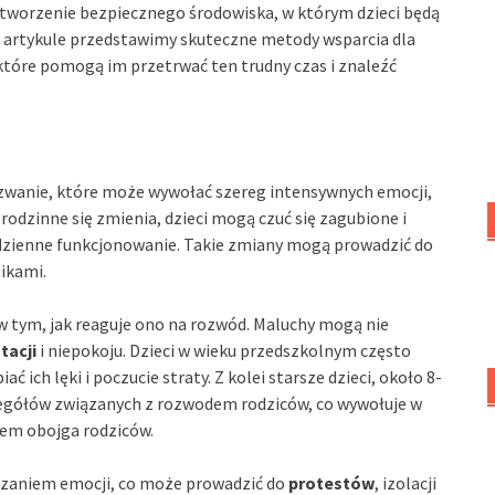
 stworzenie bezpiecznego środowiska, w którym dzieci będą
W artykule przedstawimy skuteczne metody wsparcia dla
tóre pomogą im przetrwać ten trudny czas i znaleźć
zwanie, które może wywołać szereg intensywnych emocji,
e rodzinne się zmienia, dzieci mogą czuć się zagubione i
dzienne funkcjonowanie. Takie zmiany mogą prowadzić do
nikami.
 w tym, jak reaguje ono na rozwód. Maluchy mogą nie
tacji
i niepokoju. Dzieci w wieku przedszkolnym często
 ich lęki i poczucie straty. Z kolei starsze dzieci, około 8-
zegółów związanych z rozwodem rodziców, co wywołuje w
dem obojga rodziców.
arzaniem emocji, co może prowadzić do
protestów
, izolacji