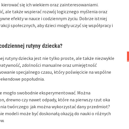
o kierować się ich wiekiem oraz zainteresowaniami.
, ale także wspierać rozwój logicznego myślenia oraz
ywne efekty w nauce i codziennym życiu. Dobrze istniej
akcji społecznych, aby dzieci mogły uczyć się współpracy i
codziennej rutyny dziecka?
rutyny dziecka jest nie tylko proste, ale także niezwykle
kreatywność, zdolności manualne oraz umiejętność
owanie specjalnego czasu, który poświęcicie na wspólne
weekendowe popołudnia.
dzie mogło swobodnie eksperymentować. Można
ton, drewno czy nawet odpady, które na pierwszy rzut oka
lenia twórczego: jak można wykorzystać dany przedmiot?
e modeli może być doskonałą okazją do nauki o różnych
ów.