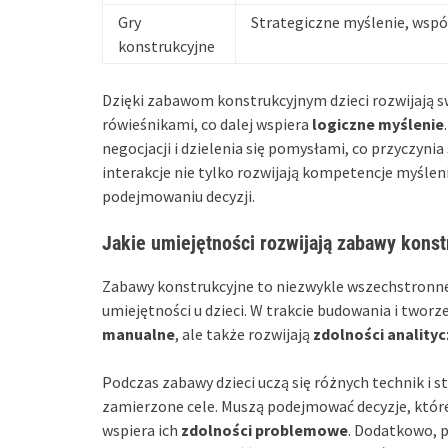
Gry
Strategiczne myślenie, wspó
konstrukcyjne
Dzięki zabawom konstrukcyjnym dzieci rozwijają sw
rówieśnikami, co dalej wspiera
logiczne myślenie
negocjacji i dzielenia się pomysłami, co przyczyn
interakcje nie tylko rozwijają kompetencje myślen
podejmowaniu decyzji.
Jakie umiejętności rozwijają zabawy kons
Zabawy konstrukcyjne to niezwykle wszechstronne z
umiejętności u dzieci. W trakcie budowania i tworz
manualne
, ale także rozwijają
zdolności anality
Podczas zabawy dzieci uczą się różnych technik i s
zamierzone cele. Muszą podejmować decyzje, które 
wspiera ich
zdolności problemowe
. Dodatkowo, 