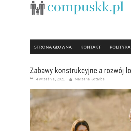
Skip
to
content
STRONA GŁÓWNA
KONTAKT
POLITYKA
Zabawy konstrukcyjne a rozwój lo
4 września, 2021
Marzena Kotarba