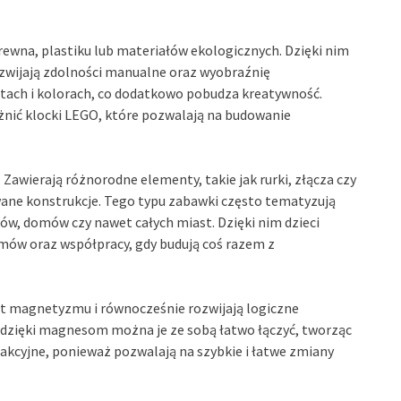
ewna, plastiku lub materiałów ekologicznych. Dzięki nim
ozwijają zdolności manualne oraz wyobraźnię
łtach i kolorach, co dodatkowo pobudza kreatywność.
nić klocki LEGO, które pozwalają na budowanie
. Zawierają różnorodne elementy, takie jak rurki, złącza czy
wane konstrukcje. Tego typu zabawki często tematyzują
ów, domów czy nawet całych miast. Dzięki nim dzieci
mów oraz współpracy, gdy budują coś razem z
t magnetyzmu i równocześnie rozwijają logiczne
a dzięki magnesom można je ze sobą łatwo łączyć, tworząc
rakcyjne, ponieważ pozwalają na szybkie i łatwe zmiany