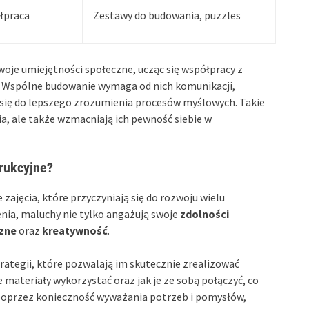
łpraca
Zestawy do budowania, puzzles
oje umiejętności społeczne, ucząc się współpracy z
. Wspólne budowanie wymaga od nich komunikacji,
ia się do lepszego zrozumienia procesów myślowych. Takie
ia, ale także wzmacniają ich pewność siebie w
trukcyjne?
ajęcia, które przyczyniają się do rozwoju wielu
enia, maluchy nie tylko angażują swoje
zdolności
czne
oraz
kreatywność
.
trategii, które pozwalają im skutecznie zrealizować
materiały wykorzystać oraz jak je ze sobą połączyć, co
poprzez konieczność wyważania potrzeb i pomysłów,