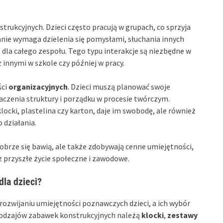
trukcyjnych. Dzieci często pracują w grupach, co sprzyja
nie wymaga dzielenia się pomysłami, słuchania innych
 dla całego zespołu. Tego typu interakcje są niezbędne w
 innymi w szkole czy później w pracy.
ści
organizacyjnych
. Dzieci muszą planować swoje
aczenia struktury i porządku w procesie twórczym.
ocki, plastelina czy karton, daje im swobodę, ale również
 działania.
obrze się bawią, ale także zdobywają cenne umiejętności,
z przyszłe życie społeczne i zawodowe.
dla dzieci?
rozwijaniu umiejętności poznawczych dzieci, a ich wybór
h rodzajów zabawek konstrukcyjnych należą
klocki
,
zestawy