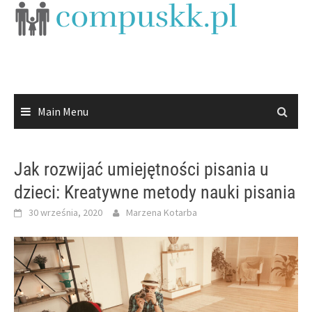
Skip
to
content
Main Menu
Jak rozwijać umiejętności pisania u
dzieci: Kreatywne metody nauki pisania
30 września, 2020
Marzena Kotarba