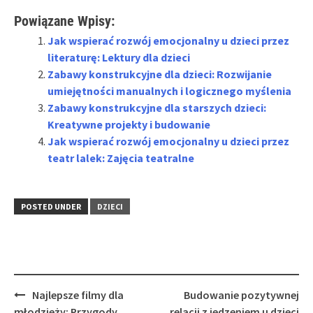
Powiązane Wpisy:
Jak wspierać rozwój emocjonalny u dzieci przez
literaturę: Lektury dla dzieci
Zabawy konstrukcyjne dla dzieci: Rozwijanie
umiejętności manualnych i logicznego myślenia
Zabawy konstrukcyjne dla starszych dzieci:
Kreatywne projekty i budowanie
Jak wspierać rozwój emocjonalny u dzieci przez
teatr lalek: Zajęcia teatralne
POSTED UNDER
DZIECI
Post
Najlepsze filmy dla
Budowanie pozytywnej
navigation
młodzieży: Przygody,
relacji z jedzeniem u dzieci