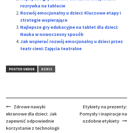
rozrywka na tablecie
Rozwój emocjonalny u dzieci: Kluczowe etapy i
strategie wspierające
Najlepsze gry edukacyjne na tablet dla dzieci:
Nauka w nowoczesny sposób
Jak wspierać rozwój emocjonalny u dzieci przez
teatr cieni: Zajęcia teatralne
POSTED UNDER
DZIECI
Post
Zdrowe nawyki
Etykiety na prezenty:
navigation
ekranowe dla dzieci: Jak
Pomysły i inspiracje na
zapewnić odpowiednie
ozdobne etykiety
korzystanie z technologii