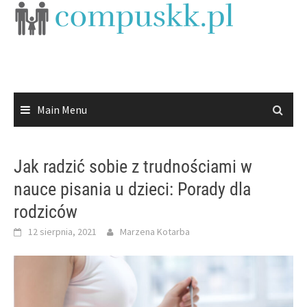
Skip
to
content
Main Menu
Jak radzić sobie z trudnościami w
nauce pisania u dzieci: Porady dla
rodziców
12 sierpnia, 2021
Marzena Kotarba