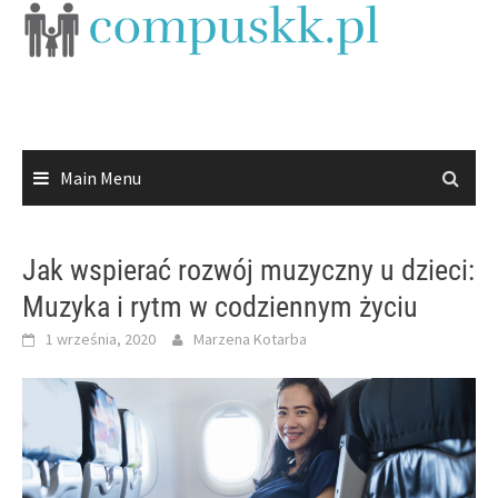
Skip
to
content
Main Menu
Jak wspierać rozwój muzyczny u dzieci:
Muzyka i rytm w codziennym życiu
1 września, 2020
Marzena Kotarba