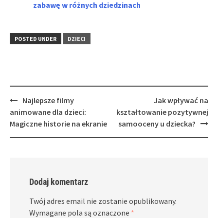
zabawę w różnych dziedzinach
POSTED UNDER
DZIECI
Post
Najlepsze filmy
Jak wpływać na
navigation
animowane dla dzieci:
kształtowanie pozytywnej
Magiczne historie na ekranie
samooceny u dziecka?
Dodaj komentarz
Twój adres email nie zostanie opublikowany.
Wymagane pola są oznaczone
*