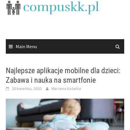
Skip
to
content
Main Menu
Najlepsze aplikacje mobilne dla dzieci:
Zabawa i nauka na smartfonie
20 kwietnia, 2020
Marzena Kotarba