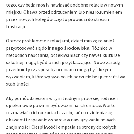
tego, czy będą mogły nawiązać podobne relacje w nowym
miejscu. Obawa przed odrzuceniem lub niezrozumieniem
przez nowych kolegów często prowadzi do stresu i
frustracji.
Oprócz problemów z relacjami, dzieci muszą również
przystosować się do
innego środowiska
. Różnice w
metodach nauczania, oczekiwaniach czy nawet kulturze
szkolnej mogą być dla nich przytłaczające. Nowe zasady,
przedmioty czy sposoby oceniania mogą być dużym
wyzwaniem, które wpływa na ich poczucie bezpieczeństwa i
stabilności.
Aby pomóc dzieciom w tym trudnym procesie, rodzice i
opiekunowie powinni być uważni na ich emocje. Warto
rozmawiać o ich uczuciach, zachęcać do dzielenia się
obawami i zapewnić wsparcie w nawiązywaniu nowych
znajomości. Cierpliwość i empatia ze strony dorosłych
mogą znacząco ułatwić dzieciom adaptację do nowej