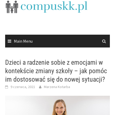
Skip
to
content
Main Menu
Dzieci a radzenie sobie z emocjami w
kontekście zmiany szkoły – jak pomóc
im dostosować się do nowej sytuacji?
9 czerwca, 2021
Marzena Kotarba