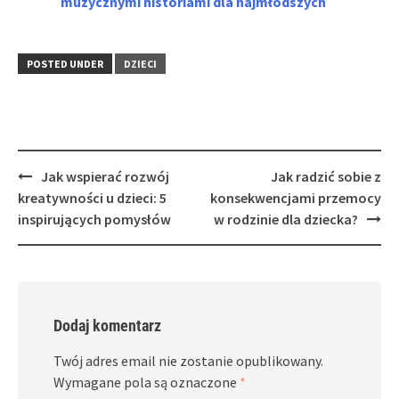
muzycznymi historiami dla najmłodszych
POSTED UNDER
DZIECI
Post
Jak wspierać rozwój
Jak radzić sobie z
navigation
kreatywności u dzieci: 5
konsekwencjami przemocy
inspirujących pomysłów
w rodzinie dla dziecka?
Dodaj komentarz
Twój adres email nie zostanie opublikowany.
Wymagane pola są oznaczone
*