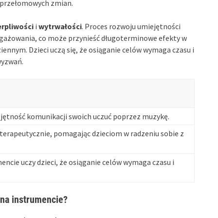
m przełomowych zmian.
erpliwości
i
wytrwałości
. Proces rozwoju umiejętności
gażowania, co może przynieść długoterminowe efekty w
dziennym. Dzieci uczą się, że osiąganie celów wymaga czasu i
 wyzwań.
iejętność komunikacji swoich uczuć poprzez muzykę.
terapeutycznie, pomagając dzieciom w radzeniu sobie z
encie uczy dzieci, że osiąganie celów wymaga czasu i
 na instrumencie?