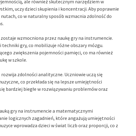
zyjemnością, ale również skutecznym narzędziem w
tkim, uczy dzieci skupienia i koncentracji. Aby poprawnie
 na nutach, co w naturalny sposób wzmacnia zdolność do
s.
a zostaje wzmocniona przez naukę gry na instrumencie.
 techniki gry, co mobilizuje różne obszary mózgu.
ącego zwiększenia pojemności pamięci, co ma również
ukę w szkole.
 rozwija zdolności analityczne. Uczniowie uczą się
uzyczne, co przekłada się na lepsze umiejętności
 się bardziej biegłe w rozwiązywaniu problemów oraz
nauką gry na instrumencie a matematycznymi
anie logicznych zagadnień, które angażują umiejętności
ce wprowadza dzieci w świat liczb oraz proporcji, co z