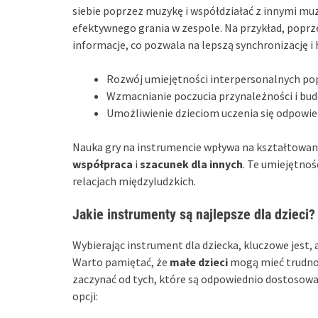
siebie poprzez muzykę i współdziałać z innymi mu
efektywnego grania w zespole. Na przykład, popr
informacje, co pozwala na lepszą synchronizację 
Rozwój umiejętności interpersonalnych pop
Wzmacnianie poczucia przynależności i bud
Umożliwienie dzieciom uczenia się odpowied
Nauka gry na instrumencie wpływa na kształtowanie
współpraca
i
szacunek dla innych
. Te umiejętnoś
relacjach międzyludzkich.
Jakie instrumenty są najlepsze dla dzieci?
Wybierając instrument dla dziecka, kluczowe jest,
Warto pamiętać, że
małe dzieci
mogą mieć trudnoś
zaczynać od tych, które są odpowiednio dostosowa
opcji: