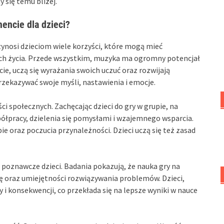
y się temu bliżej.
mencie dla dzieci?
zynosi dzieciom wiele korzyści, które mogą mieć
ch życia. Przede wszystkim, muzyka ma ogromny potencjał
cie, uczą się wyrażania swoich uczuć oraz rozwijają
zekazywać swoje myśli, nastawienia i emocje.
i społecznych. Zachęcając dzieci do gry w grupie, na
półpracy, dzielenia się pomysłami i wzajemnego wsparcia.
e oraz poczucia przynależności. Dzieci uczą się też zasad
oznawcze dzieci. Badania pokazują, że nauka gry na
ję oraz umiejętności rozwiązywania problemów. Dzieci,
y i konsekwencji, co przekłada się na lepsze wyniki w nauce