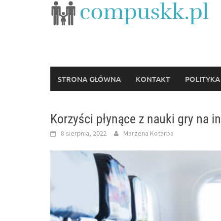
Skip
to
content
STRONA GŁÓWNA
KONTAKT
POLITYKA
Korzyści płynące z nauki gry na i
8 sierpnia, 2022
Marzena Kotarba