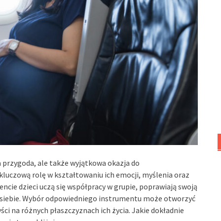
a przygoda, ale także wyjątkowa okazja do
luczową rolę w kształtowaniu ich emocji, myślenia oraz
ncie dzieci uczą się współpracy w grupie, poprawiają swoją
 siebie. Wybór odpowiedniego instrumentu może otworzyć
ści na różnych płaszczyznach ich życia. Jakie dokładnie