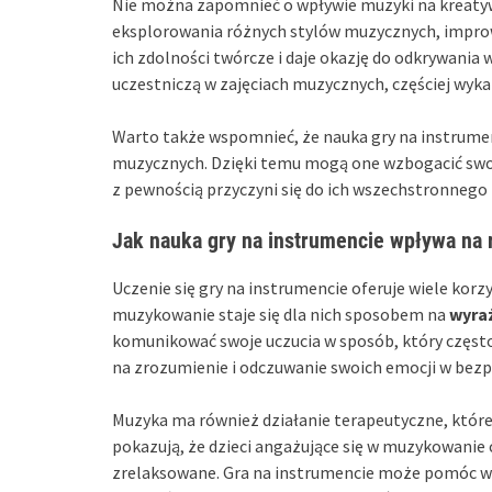
Nie można zapomnieć o wpływie muzyki na kreatyw
eksplorowania różnych stylów muzycznych, improwi
ich zdolności twórcze i daje okazję do odkrywania 
uczestniczą w zajęciach muzycznych, częściej wyk
Warto także wspomnieć, że nauka gry na instrumenc
muzycznych. Dzięki temu mogą one wzbogacić swoj
z pewnością przyczyni się do ich wszechstronnego
Jak nauka gry na instrumencie wpływa na 
Uczenie się gry na instrumencie oferuje wiele kor
muzykowanie staje się dla nich sposobem na
wyra
komunikować swoje uczucia w sposób, który często
na zrozumienie i odczuwanie swoich emocji w bez
Muzyka ma również działanie terapeutyczne, któ
pokazują, że dzieci angażujące się w muzykowanie c
zrelaksowane. Gra na instrumencie może pomóc w r