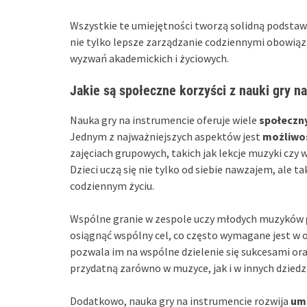
Wszystkie te umiejętności tworzą solidną podsta
nie tylko lepsze zarządzanie codziennymi obowiąz
wyzwań akademickich i życiowych.
Jakie są społeczne korzyści z nauki gry n
Nauka gry na instrumencie oferuje wiele
społeczny
Jednym z najważniejszych aspektów jest
możliwoś
zajęciach grupowych, takich jak lekcje muzyki czy w
Dzieci uczą się nie tylko od siebie nawzajem, ale t
codziennym życiu.
Wspólne granie w zespole uczy młodych muzyków
osiągnąć wspólny cel, co często wymagane jest w 
pozwala im na wspólne dzielenie się sukcesami or
przydatną zarówno w muzyce, jak i w innych dziedzi
Dodatkowo, nauka gry na instrumencie rozwija
um