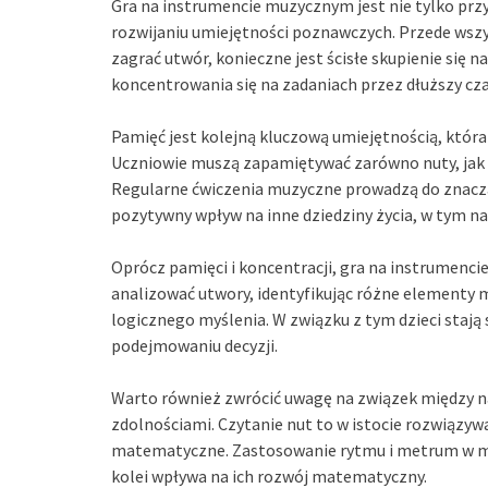
Gra na instrumencie muzycznym jest nie tylko pr
rozwijaniu umiejętności poznawczych. Przede wszys
zagrać utwór, konieczne jest ścisłe skupienie się
koncentrowania się na zadaniach przez dłuższy cza
Pamięć jest kolejną kluczową umiejętnością, któr
Uczniowie muszą zapamiętywać zarówno nuty, jak i
Regularne ćwiczenia muzyczne prowadzą do znacz
pozytywny wpływ na inne dziedziny życia, w tym na
Oprócz pamięci i koncentracji, gra na instrumencie
analizować utwory, identyfikując różne elementy m
logicznego myślenia. W związku z tym dzieci stają
podejmowaniu decyzji.
Warto również zwrócić uwagę na związek między 
zdolnościami. Czytanie nut to w istocie rozwiązyw
matematyczne. Zastosowanie rytmu i metrum w muzy
kolei wpływa na ich rozwój matematyczny.