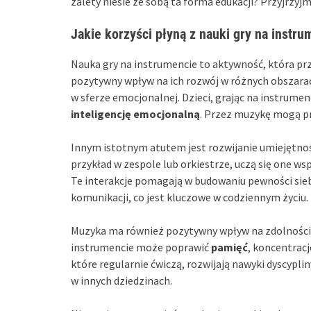
zalety niesie ze sobą ta forma edukacji? Przyjrzyjm
Jakie korzyści płyną z nauki gry na instru
Nauka gry na instrumencie to aktywność, która pr
pozytywny wpływ na ich rozwój w różnych obszara
w sferze emocjonalnej. Dzieci, grając na instrumen
inteligencję emocjonalną
. Przez muzykę mogą pr
Innym istotnym atutem jest rozwijanie umiejętnośc
przykład w zespole lub orkiestrze, uczą się one ws
Te interakcje pomagają w budowaniu pewności siebi
komunikacji, co jest kluczowe w codziennym życiu.
Muzyka ma również pozytywny wpływ na zdolności p
instrumencie może poprawić
pamięć
, koncentrac
które regularnie ćwiczą, rozwijają nawyki dyscyplin
w innych dziedzinach.