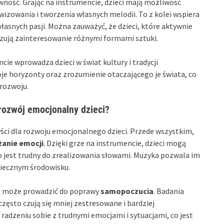
ność. Grając na instrumencie, dzieci mają możliwość
zowania i tworzenia własnych melodii. To z kolei wspiera
własnych pasji. Można zauważyć, że dzieci, które aktywnie
azują zainteresowanie różnymi formami sztuki.
ie wprowadza dzieci w świat kultury i tradycji
e horyzonty oraz zrozumienie otaczającego je świata, co
 rozwoju.
rozwój emocjonalny dzieci?
zyści dla rozwoju emocjonalnego dzieci. Przede wszystkim,
żanie emocji
. Dzięki grze na instrumencie, dzieci mogą
 jest trudny do zrealizowania słowami. Muzyka pozwala im
piecznym środowisku.
re może prowadzić do poprawy
samopoczucia
. Badania
zęsto czują się mniej zestresowane i bardziej
adzeniu sobie z trudnymi emocjami i sytuacjami, co jest