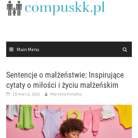
Skip
to
content
Main Menu
Sentencje o małżeństwie: Inspirujące
cytaty o miłości i życiu małżeńskim
19 marca, 2022
Marzena Kotarba