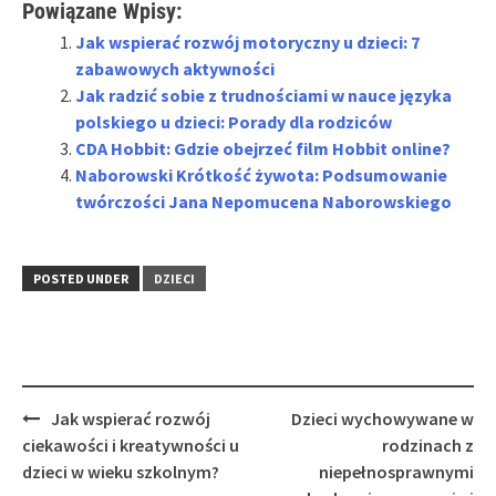
Powiązane Wpisy:
Jak wspierać rozwój motoryczny u dzieci: 7
zabawowych aktywności
Jak radzić sobie z trudnościami w nauce języka
polskiego u dzieci: Porady dla rodziców
CDA Hobbit: Gdzie obejrzeć film Hobbit online?
Naborowski Krótkość żywota: Podsumowanie
twórczości Jana Nepomucena Naborowskiego
POSTED UNDER
DZIECI
Post
Jak wspierać rozwój
Dzieci wychowywane w
navigation
ciekawości i kreatywności u
rodzinach z
dzieci w wieku szkolnym?
niepełnosprawnymi