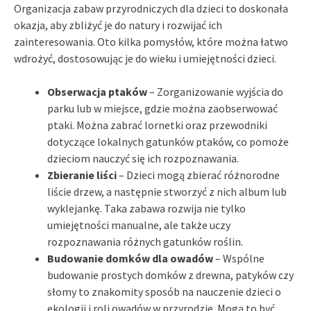
Organizacja zabaw przyrodniczych dla dzieci to doskonała
okazja, aby zbliżyć je do natury i rozwijać ich
zainteresowania. Oto kilka pomysłów, które można łatwo
wdrożyć, dostosowując je do wieku i umiejętności dzieci.
Obserwacja ptaków
– Zorganizowanie wyjścia do
parku lub w miejsce, gdzie można zaobserwować
ptaki. Można zabrać lornetki oraz przewodniki
dotyczące lokalnych gatunków ptaków, co pomoże
dzieciom nauczyć się ich rozpoznawania.
Zbieranie liści
– Dzieci mogą zbierać różnorodne
liście drzew, a następnie stworzyć z nich album lub
wyklejankę. Taka zabawa rozwija nie tylko
umiejętności manualne, ale także uczy
rozpoznawania różnych gatunków roślin.
Budowanie domków dla owadów
– Wspólne
budowanie prostych domków z drewna, patyków czy
słomy to znakomity sposób na nauczenie dzieci o
ekologii i roli owadów w przyrodzie. Mogą to być