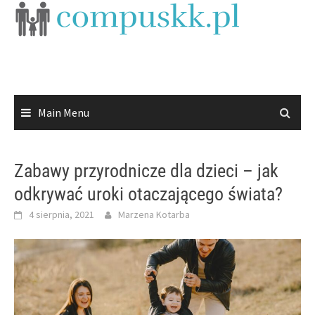
Skip
to
content
Main Menu
Zabawy przyrodnicze dla dzieci – jak
odkrywać uroki otaczającego świata?
4 sierpnia, 2021
Marzena Kotarba