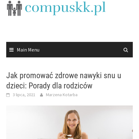
Skip
to
content
Main Menu
Jak promować zdrowe nawyki snu u
dzieci: Porady dla rodziców
3 lipca, 2021
Marzena Kotarba