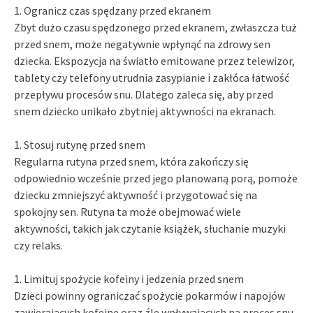
1. Ogranicz czas spędzany przed ekranem
Zbyt dużo czasu spędzonego przed ekranem, zwłaszcza tuż
przed snem, może negatywnie wpłynąć na zdrowy sen
dziecka. Ekspozycja na światło emitowane przez telewizor,
tablety czy telefony utrudnia zasypianie i zakłóca łatwość
przepływu procesów snu. Dlatego zaleca się, aby przed
snem dziecko unikało zbytniej aktywności na ekranach.
1. Stosuj rutynę przed snem
Regularna rutyna przed snem, która zakończy się
odpowiednio wcześnie przed jego planowaną porą, pomoże
dziecku zmniejszyć aktywność i przygotować się na
spokojny sen. Rutyna ta może obejmować wiele
aktywności, takich jak czytanie książek, słuchanie muzyki
czy relaks.
1. Limituj spożycie kofeiny i jedzenia przed snem
Dzieci powinny ograniczać spożycie pokarmów i napojów
zawierających kofeinę oraz źle wpływających na proces snu,