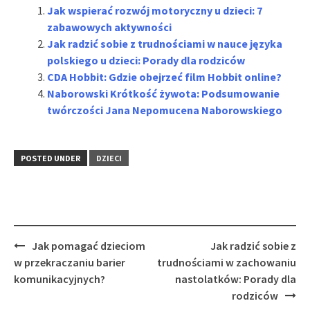
Jak wspierać rozwój motoryczny u dzieci: 7
zabawowych aktywności
Jak radzić sobie z trudnościami w nauce języka
polskiego u dzieci: Porady dla rodziców
CDA Hobbit: Gdzie obejrzeć film Hobbit online?
Naborowski Krótkość żywota: Podsumowanie
twórczości Jana Nepomucena Naborowskiego
POSTED UNDER
DZIECI
Post
Jak pomagać dzieciom
Jak radzić sobie z
navigation
w przekraczaniu barier
trudnościami w zachowaniu
komunikacyjnych?
nastolatków: Porady dla
rodziców