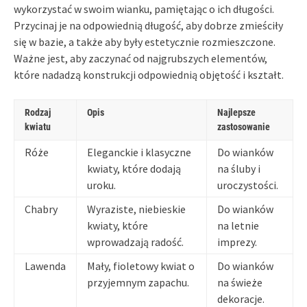
wykorzystać w swoim wianku, pamiętając o ich długości.
Przycinaj je na odpowiednią długość, aby dobrze zmieściły
się w bazie, a także aby były estetycznie rozmieszczone.
Ważne jest, aby zaczynać od najgrubszych elementów,
które nadadzą konstrukcji odpowiednią objętość i kształt.
Rodzaj
Opis
Najlepsze
kwiatu
zastosowanie
Róże
Eleganckie i klasyczne
Do wianków
kwiaty, które dodają
na śluby i
uroku.
uroczystości.
Chabry
Wyraziste, niebieskie
Do wianków
kwiaty, które
na letnie
wprowadzają radość.
imprezy.
Lawenda
Mały, fioletowy kwiat o
Do wianków
przyjemnym zapachu.
na świeże
dekoracje.