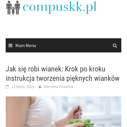
Skip
to
content
Main Menu
Jak się robi wianek: Krok po kroku
instrukcja tworzenia pięknych wianków
12 lipca, 2021
Marzena Kotarba