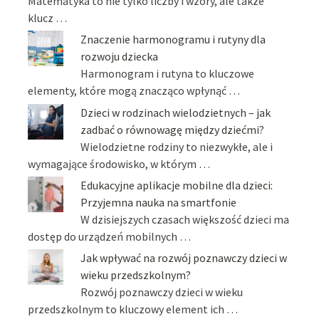
Matematyka to nie tylko liczby i wzory, ale także
klucz …
Znaczenie harmonogramu i rutyny dla
rozwoju dziecka
Harmonogram i rutyna to kluczowe
elementy, które mogą znacząco wpłynąć …
Dzieci w rodzinach wielodzietnych – jak
zadbać o równowagę między dziećmi?
Wielodzietne rodziny to niezwykłe, ale i
wymagające środowisko, w którym …
Edukacyjne aplikacje mobilne dla dzieci:
Przyjemna nauka na smartfonie
W dzisiejszych czasach większość dzieci ma
dostęp do urządzeń mobilnych …
Jak wpływać na rozwój poznawczy dzieci w
wieku przedszkolnym?
Rozwój poznawczy dzieci w wieku
przedszkolnym to kluczowy element ich …