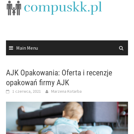
Skip
to
content
Main Menu
AJK Opakowania: Oferta i recenzje
opakowań firmy AJK
1 czerwca, 2021
Marzena Kotarba