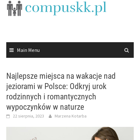
Skip
to
content
Main Menu
Najlepsze miejsca na wakacje nad
jeziorami w Polsce: Odkryj urok
rodzinnych i romantycznych
wypoczynków w naturze
22 sierpnia, 2023
Marzena Kotarba