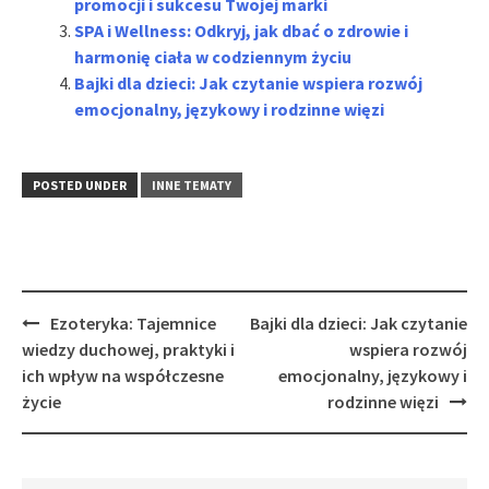
promocji i sukcesu Twojej marki
SPA i Wellness: Odkryj, jak dbać o zdrowie i
harmonię ciała w codziennym życiu
Bajki dla dzieci: Jak czytanie wspiera rozwój
emocjonalny, językowy i rodzinne więzi
POSTED UNDER
INNE TEMATY
Post
Ezoteryka: Tajemnice
Bajki dla dzieci: Jak czytanie
navigation
wiedzy duchowej, praktyki i
wspiera rozwój
ich wpływ na współczesne
emocjonalny, językowy i
życie
rodzinne więzi