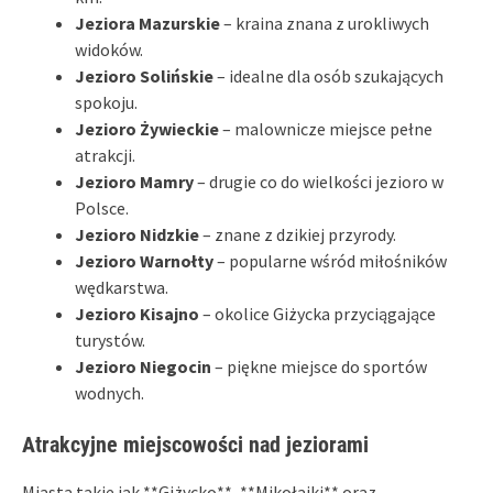
Jeziora Mazurskie
– kraina znana z urokliwych
widoków.
Jezioro Solińskie
– idealne dla osób szukających
spokoju.
Jezioro Żywieckie
– malownicze miejsce pełne
atrakcji.
Jezioro Mamry
– drugie co do wielkości jezioro w
Polsce.
Jezioro Nidzkie
– znane z dzikiej przyrody.
Jezioro Warnołty
– popularne wśród miłośników
wędkarstwa.
Jezioro Kisajno
– okolice Giżycka przyciągające
turystów.
Jezioro Niegocin
– piękne miejsce do sportów
wodnych.
Atrakcyjne miejscowości nad jeziorami
Miasta takie jak **Giżycko**, **Mikołajki** oraz