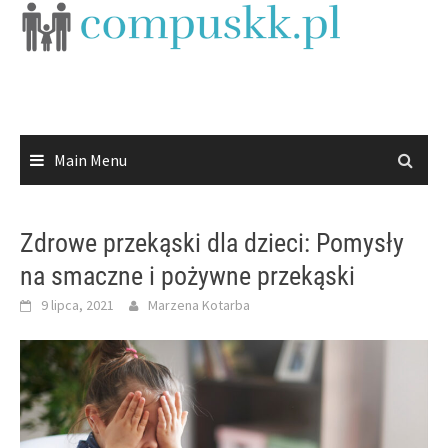
Skip
to
content
Main Menu
Zdrowe przekąski dla dzieci: Pomysły
na smaczne i pożywne przekąski
9 lipca, 2021
Marzena Kotarba