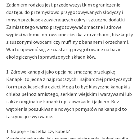
Zadaniem rodzica jest przede wszystkim ograniczenie
dostępu do przemysłowo przygotowywanych słodyczy i
innych przekąsek zawierających cukry i sztuczne dodatki.
Zamiast tego warto przygotowywać smaczne i zdrowe
wypieki w domu, np. owsiane ciastka z orzechami, biszkopty
z suszonymi owocami czy muffiny z bananem i orzechami.
Warto upewnić się, że ciasta są przygotowane na bazie
ekologicznych i sprawdzonych składników.
1. Zdrowe kanapki jako opcja na smaczną przekąskę
Kanapki to jedna z najprostszych i najbardziej praktycznych
form przekąsek dla dzieci. Mogą to być klasyczne kanapki z
chleba pełnoziarnistego, serkiem wiejskim i warzywami lub
także oryginalne kanapki np. z awokado i jajkiem. Bez
wątpienia poszukiwanie nowych pomysłów na kanapki to
fascynujące wyzwanie.
1. Napoje – butelka czy kubek?
Każde dziecko wie, jak ważne jest picie wody. Jednakże dla