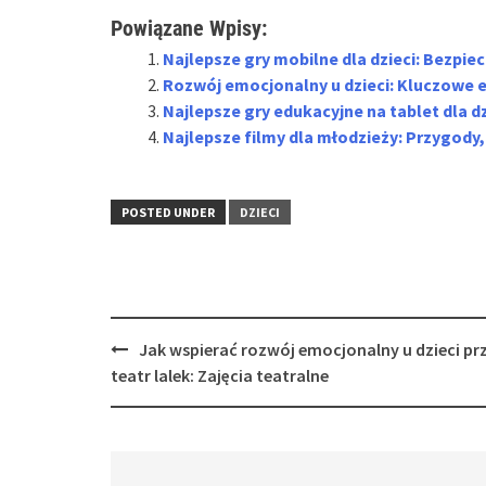
Powiązane Wpisy:
Najlepsze gry mobilne dla dzieci: Bezpie
Rozwój emocjonalny u dzieci: Kluczowe e
Najlepsze gry edukacyjne na tablet dla 
Najlepsze filmy dla młodzieży: Przygody, 
POSTED UNDER
DZIECI
Post
Jak wspierać rozwój emocjonalny u dzieci pr
navigation
teatr lalek: Zajęcia teatralne