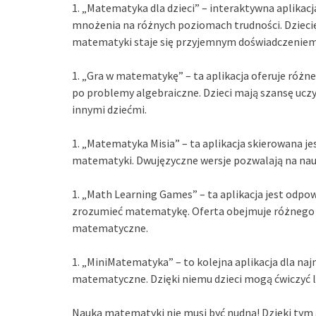
1. „Matematyka dla dzieci” – interaktywna aplikac
mnożenia na różnych poziomach trudności. Dziecięc
matematyki staje się przyjemnym doświadczeniem
1. „Gra w matematykę” – ta aplikacja oferuje różn
po problemy algebraiczne. Dzieci mają szansę ucz
innymi dziećmi.
1. „Matematyka Misia” – ta aplikacja skierowana j
matematyki. Dwujęzyczne wersje pozwalają na nauk
1. „Math Learning Games” – ta aplikacja jest odpow
zrozumieć matematykę. Oferta obejmuje różnego r
matematyczne.
1. „MiniMatematyka” – to kolejna aplikacja dla na
matematyczne. Dzięki niemu dzieci mogą ćwiczyć l
Nauka matematyki nie musi być nudna! Dzięki tym