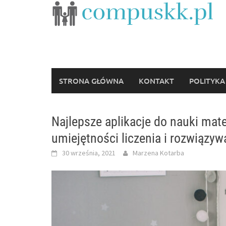
Skip
to
content
STRONA GŁÓWNA
KONTAKT
POLITYKA
Najlepsze aplikacje do nauki mate
umiejętności liczenia i rozwiązy
30 września, 2021
Marzena Kotarba