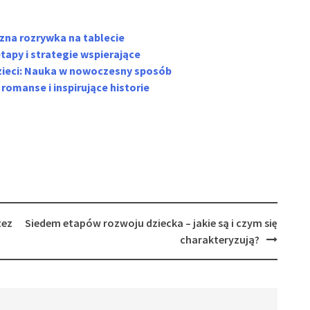
czna rozrywka na tablecie
tapy i strategie wspierające
dzieci: Nauka w nowoczesny sposób
romanse i inspirujące historie
zez
Siedem etapów rozwoju dziecka – jakie są i czym się
charakteryzują?