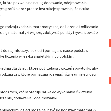
ja, która pozwala na naukę dodawania, odejmowania i
a grafika oraz proste instrukcje sprawiają, że nauka
.
ego rodzaju zadania matematyczne, od liczenia i odliczania
yć się matematyki w grze, zdobywać punkty i rywalizować z
est do najmłodszych dzieci i pomaga w nauce podstaw
ę liczenia w języku angielskim lub polskim.
iednia dla dzieci, które potrzebują ćwiczeń i powtórki, aby
odzaju gry, które pomagają rozwijać różne umiejętności
jmłodszych, która oferuje łatwe do wykonania ćwiczenia
iczenie, dodawanie i odejmowanie.
 aplikacjom, dzieci mogą nauczyć się podstaw matematyki