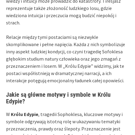
wiedzy i intuicji może prowadzić do katastrofy. Tiresjasz
reprezentuje także złożoność ludzkiego losu, gdzie
wiedziona intuicja i przeczucia mogą budzić niepokój i
strach.
Relacje między tymi postaciami są niezwykle
skomplikowane i pełne napięcia. Każda z nich symbolizuje
inny aspekt ludzkiej kondycji, co czyni tragedię Sofoklesa
głębokim studium natury człowieka oraz jego zmagań z
przeznaczeniem i losem. W „Królu Edypie” widzimy, jak te
postaci współistnieją w dramatycznej narracji, a ich
interakcje potęgują emocjonalny ładunek całej opowieści.
Jakie są główne motywy i symbole w Królu
Edypie?
W
Królu Edypie
, tragedii Sophoklesa, kluczowe motywy i
symbole odgrywają istotną rolę w ukazywaniu tematyki
przeznaczenia, prawdy oraz ślepoty. Przeznaczenie jest