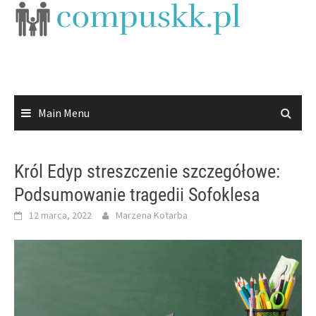
Skip
to
content
Main Menu
Król Edyp streszczenie szczegółowe:
Podsumowanie tragedii Sofoklesa
12 marca, 2022
Marzena Kotarba