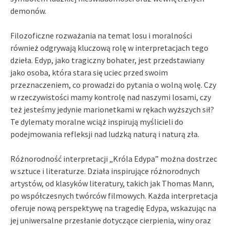
demonów.
Filozoficzne rozważania na temat losu i moralności
również odgrywają kluczową rolę w interpretacjach tego
dzieła. Edyp, jako tragiczny bohater, jest przedstawiany
jako osoba, która stara się uciec przed swoim
przeznaczeniem, co prowadzi do pytania o wolną wolę. Czy
w rzeczywistości mamy kontrolę nad naszymi losami, czy
też jesteśmy jedynie marionetkami w rękach wyższych sił?
Te dylematy moralne wciąż inspirują myślicieli do
podejmowania refleksji nad ludzką naturą i naturą zła.
Różnorodność interpretacji „Króla Edypa” można dostrzec
w sztuce i literaturze. Działa inspirujące różnorodnych
artystów, od klasyków literatury, takich jak Thomas Mann,
po współczesnych twórców filmowych. Każda interpretacja
oferuje nową perspektywę na tragedię Edypa, wskazując na
jej uniwersalne przesłanie dotyczące cierpienia, winy oraz