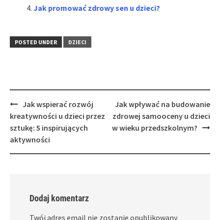
Jak promować zdrowy sen u dzieci?
POSTED UNDER
DZIECI
Post
Jak wspierać rozwój
Jak wpływać na budowanie
navigation
kreatywności u dzieci przez
zdrowej samooceny u dzieci
sztukę: 5 inspirujących
w wieku przedszkolnym?
aktywności
Dodaj komentarz
Twój adres email nie zostanie opublikowany.