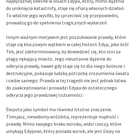
najwyraźniej obecne w losach Edypa, który, mimo dążenia
do uniknięcia katastrofy, staje się ofiarą własnych działań.
To właśnie jego wysiłki, by sprzeciwić się przepowiedni,
prowadzą go do spełnienia tragicznych wydarzeń.
Innym ważnym motywem jest poszukiwanie prawdy, które
staje się kluczowym wątkiem w całej historii. Edyp, jako król
Teb, jest zdeterminowany, by dowiedzieć się, kto stoi za
plagą nękającą miasto. Jego nieustanne dążenie do
odkrycia prawdy, nawet gdy staje się to dla niego bolesne i
destrukcyjne, pokazuje ludzką potrzebę zrozumienia świata
i siebie samego. Prawda w tej tragedii nie jest jednak łatwa
do zaakceptowania i prowadzi Edypa do ostatecznego
odkrycia jego prawdziwej tożsamości.
Ślepota jako symbol ma również istotne znaczenie.
Tiresjasz, niewidomy wróżbita, reprezentuje mądrość i
prawdę. Mimo swojego braku wzroku, widzi rzeczy, które
umykają Edypowi, który posiada wzrok, ale jest ślepy na