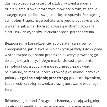
dla niego osobistą katastrofą. Edyp, w wyniku swoich
działań, zrealizował proroctwo mówiące o tym, że zabije
swojego ojca i poślubi swoją matkę, co sprawia, że staje się
symbolem tragicznego bohatera. W jego przypadku widać
wyraźnie, jak
wina
i
kara
splatają się w skomplikowanej
sieci ludzkich wyborów i nieuchronności przeznaczenia.
Bezpośrednie konsekwencje jego działań są zarówno
emocjonalne, jak i fizyczne. Po odkryciu prawdy, Edyp wpada
w stan rozpaczy, a samo przerażenie i wstyd prowadzą go
do tragicznych decyzji. Jego matka, Jokasta, popełnia
samobójstwo, a Edyp, nie mogąc znieść ciężaru winy,
oślepia się, co można interpretować jako symboliczny akt
pokuty.
Jego los staje się przestrogą
przed obciążeniem,
jakie niesie za sobą niewiedza oraz ignorowanie własnego
losu.
Również jego dzieci, Antygona i Ismena, zostają wciągnięte
w spiralę tragedii. Edyp, w swoim poszukiwaniu prawdy,