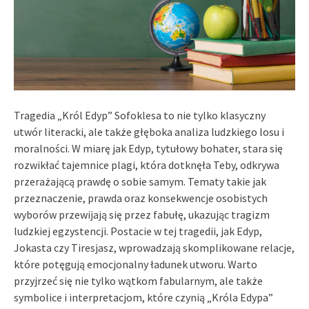
Tragedia „Król Edyp” Sofoklesa to nie tylko klasyczny
utwór literacki, ale także głęboka analiza ludzkiego losu i
moralności. W miarę jak Edyp, tytułowy bohater, stara się
rozwikłać tajemnice plagi, która dotknęła Teby, odkrywa
przerażającą prawdę o sobie samym. Tematy takie jak
przeznaczenie, prawda oraz konsekwencje osobistych
wyborów przewijają się przez fabułę, ukazując tragizm
ludzkiej egzystencji. Postacie w tej tragedii, jak Edyp,
Jokasta czy Tiresjasz, wprowadzają skomplikowane relacje,
które potęgują emocjonalny ładunek utworu. Warto
przyjrzeć się nie tylko wątkom fabularnym, ale także
symbolice i interpretacjom, które czynią „Króla Edypa”