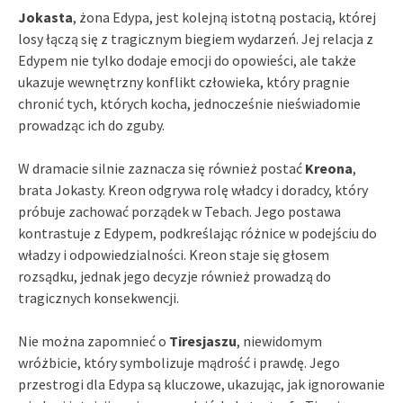
Jokasta
, żona Edypa, jest kolejną istotną postacią, której
losy łączą się z tragicznym biegiem wydarzeń. Jej relacja z
Edypem nie tylko dodaje emocji do opowieści, ale także
ukazuje wewnętrzny konflikt człowieka, który pragnie
chronić tych, których kocha, jednocześnie nieświadomie
prowadząc ich do zguby.
W dramacie silnie zaznacza się również postać
Kreona
,
brata Jokasty. Kreon odgrywa rolę władcy i doradcy, który
próbuje zachować porządek w Tebach. Jego postawa
kontrastuje z Edypem, podkreślając różnice w podejściu do
władzy i odpowiedzialności. Kreon staje się głosem
rozsądku, jednak jego decyzje również prowadzą do
tragicznych konsekwencji.
Nie można zapomnieć o
Tiresjaszu
, niewidomym
wróżbicie, który symbolizuje mądrość i prawdę. Jego
przestrogi dla Edypa są kluczowe, ukazując, jak ignorowanie