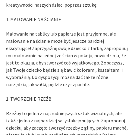
kreatywności naszych dzieci poprzez sztukę:
1. MALOWANIE NA ŚCIANIE
Malowanie na tablicy lub papierze jest przyjemne, ale
malowanie na ścianie może być jeszcze bardziej
ekscytujące! Zaprzyjaźnij swoje dziecko z farbą, zaproponuj
mu malowanie na jednej ze ścian w pokoju, powiedz mu, że
jest to okazja, aby stworzyć coś wyjątkowego. Zobaczysz,
jak Twoje dziecko będzie się bawić kolorami, kształtami i
wyobraźnią. Do dyspozycji można dać także różne
narzędzia, jak wałki, pędzle czy szpachle.
1. TWORZENIE RZEŹB
Rzeźby to jedna z najtrudniejszych sztuk wizualnych, ale
także jedna z najbardziej satysfakcjonujących. Zaproponuj
dziecku, aby zaczęło tworzyć rzeźby z gliny, papieru maché,
plasteliny lub kombinacji różnych materiałów. Daj mu