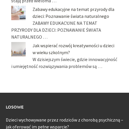
stają przed wieloma …
Zabawy edukacyjne na temat przyrody dla
dzieci: Poznawanie świata naturalnego
ZABAWY EDUKACYJNE NA TEMAT
PRZYRODY DLA DZIECI: POZNAWANIE ŚWIATA
NATURALNEGO …
Jak wspierać rozwój kreatywności u dzieci
w wieku szkolnym?
W dzisiejszym świecie, gdzie innowacyjność
i umiejętność rozwiązywania problemów są …
LOSOWE
Dzieci wychowywane przez rodziców z chorobą psychiczną –
jak oferować im pełne wsparcie?