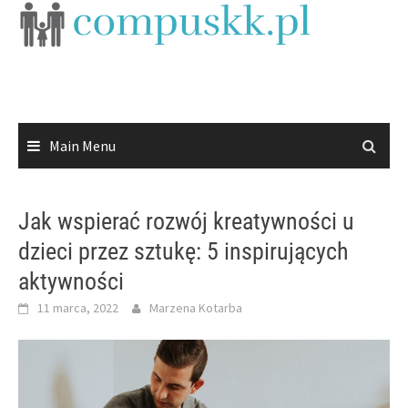
Skip
to
content
Main Menu
Jak wspierać rozwój kreatywności u
dzieci przez sztukę: 5 inspirujących
aktywności
11 marca, 2022
Marzena Kotarba