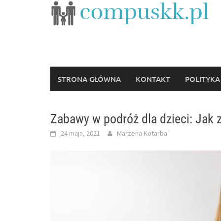
Skip
to
content
STRONA GŁÓWNA
KONTAKT
POLITYKA
Zabawy w podróż dla dzieci: Jak 
24 maja, 2021
Marzena Kotarba