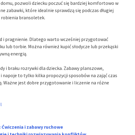
 domu, pozwoli dziecku poczuć się bardziej komfortowo w
e zabawki, które idealnie sprawdzą się podczas długiej
 robienia bransoletek.
 i pragnienie. Dlatego warto wcześniej przygotować
ku lub torbie. Można również kupić słodycze lub przekąski
ywną energią.
y i braku rozrywki dla dziecka. Zabawy planszowe,
 i napoje to tylko kilka propozycji sposobów na zająć czas
ą. Ważne jest dobre przygotowanie i liczenie na różne
l
: Ćwiczenia i zabawy ruchowe
tegie i techniki rozwiązywania konfliktów