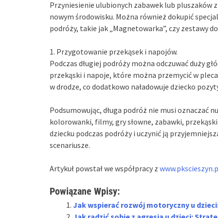
Przyniesienie ulubionych zabawek lub pluszaków z
nowym środowisku. Można również dokupić specjaln
podróży, takie jak „Magnetowarka”, czy zestawy do
1. Przygotowanie przekąsek i napojów.
Podczas długiej podróży można odczuwać duży głód
przekąski i napoje, które można przemycić w pleca
w drodze, co dodatkowo naładowuje dziecko pozyt
Podsumowując, długa podróż nie musi oznaczać nud
kolorowanki, filmy, gry słowne, zabawki, przekąski
dziecku podczas podróży i uczynić ją przyjemniejsz
scenariusze.
Artykuł powstał we współpracy z
www.pkscieszyn.p
Powiązane Wpisy:
Jak wspierać rozwój motoryczny u dzieci
Jak radzić sobie z agresją u dzieci: Stra