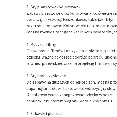
1. Gry planszowe i kolorowanki.
Zabawy planszowe oraz kolorowanki to świetne spo
zestaw gier w wersji kieszonkowe, takie jak „Młyn
przetransportować. Kolorowanki natomiast można 
można również zaangażować innych pasażerów, co p
1. Muzyka i filmy.
Odtwarzanie filmów i muzyki na tablecie lub tele
dziecku. Ważne aby przed podróżą pobrać ulubione 
również przewidzieć czas na projekcję filmową i wy
1. Gry i zabawy słowne.
Do zabawy na dłuższych odległościach, można prz
zapamiętania słów i liczb, warto wdrożyć gry słowne
Dodatkowo warto zaangażować dziecko w poszukiwan
tabliczki z numerem wagonu, detale krajobrazu.
1. Zabawki i pluszaki.