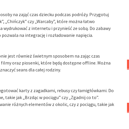
soby na zająć czas dziecku podczas podróży. Przygotuj
ek”, „Chińczyk” czy „Warcaby”, które można łatwo
wydrukować z internetu i przynieść ze sobą. Do zabawy
ozwala na integrację i rozładowanie napięcia.
fonie jest również świetnym sposobem na zając czas
filmy oraz piosenki, które będą dostępne offline. Można
znaczyć seans dla całej rodziny.
ygotować karty z zagadkami, rebusy czy łamigłówkami. Do
, takie jak „Brzdąc w pociągu” czy „Zgadnij co to”.
ie różnych elementów z okolic, czy z pociągu, takie jak