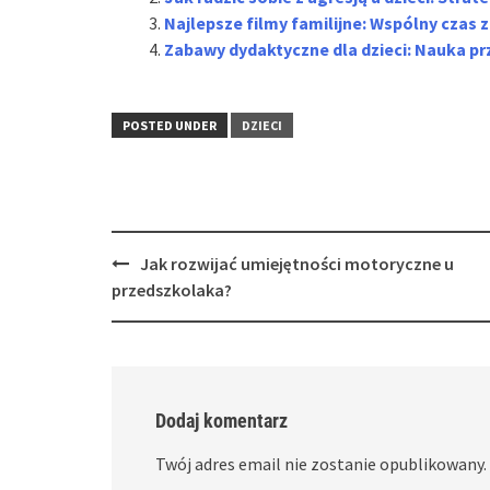
Najlepsze filmy familijne: Wspólny czas 
Zabawy dydaktyczne dla dzieci: Nauka p
POSTED UNDER
DZIECI
Post
Jak rozwijać umiejętności motoryczne u
navigation
przedszkolaka?
Dodaj komentarz
Twój adres email nie zostanie opublikowany.