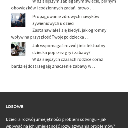
W dzisiejszym zabieganym świecie, pełnym
obowiązków i codziennych zadań, łatwo …
Propagowanie zdrowych nawyków
żywieniowych u dzieci
Zastanawiałeś się kiedyś, jak ogromny
wpływ na przyszłość Twojego dziecka …
Jak wspomagać rozwój intelektualny
dziecka poprzez gry i zabawy?
W dzisiejszych czasach rodzice coraz
bardziej dostrzegają znaczenie zabawy w …
LOSOWE
Dzieci a rozwój umiejętności problem solvingu – jak
wpływać na ich umiejętność rozwiązywania problemów?