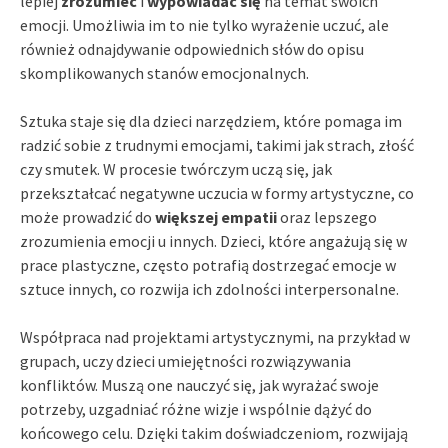
lepiej
zrozumieć
i
wypowiadać się
na temat swoich
emocji. Umożliwia im to nie tylko wyrażenie uczuć, ale
również odnajdywanie odpowiednich słów do opisu
skomplikowanych stanów emocjonalnych.
Sztuka staje się dla dzieci narzędziem, które pomaga im
radzić sobie z trudnymi emocjami, takimi jak strach, złość
czy smutek. W procesie twórczym uczą się, jak
przekształcać negatywne uczucia w formy artystyczne, co
może prowadzić do
większej empatii
oraz lepszego
zrozumienia emocji u innych. Dzieci, które angażują się w
prace plastyczne, często potrafią dostrzegać emocje w
sztuce innych, co rozwija ich zdolności interpersonalne.
Współpraca nad projektami artystycznymi, na przykład w
grupach, uczy dzieci umiejętności rozwiązywania
konfliktów. Muszą one nauczyć się, jak wyrażać swoje
potrzeby, uzgadniać różne wizje i wspólnie dążyć do
końcowego celu. Dzięki takim doświadczeniom, rozwijają