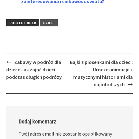
zainteresowania i ciekawość świata?
POSTED UNDER
DZIECI
Post
Zabawy w podróż dla
Bajki z piosenkami dla dzieci:
navigation
dzieci: Jak zająć dzieci
Urocze animacje z
podczas długich podróży
muzycznymi historiami dla
najmłodszych
Dodaj komentarz
Twój adres email nie zostanie opublikowany.