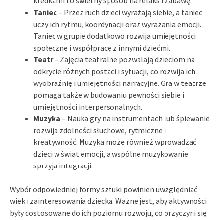
kredkami to świetny sposób na relaks i zabawę.
Taniec
– Przez ruch dzieci wyrażają siebie, a taniec
uczy ich rytmu, koordynacji oraz wyrażania emocji.
Taniec w grupie dodatkowo rozwija umiejętności
społeczne i współpracę z innymi dziećmi.
Teatr
– Zajęcia teatralne pozwalają dzieciom na
odkrycie różnych postaci i sytuacji, co rozwija ich
wyobraźnię i umiejętności narracyjne. Gra w teatrze
pomaga także w budowaniu pewności siebie i
umiejętności interpersonalnych.
Muzyka
– Nauka gry na instrumentach lub śpiewanie
rozwija zdolności słuchowe, rytmiczne i
kreatywność. Muzyka może również wprowadzać
dzieci w świat emocji, a wspólne muzykowanie
sprzyja integracji.
Wybór odpowiedniej formy sztuki powinien uwzględniać
wiek i zainteresowania dziecka. Ważne jest, aby aktywności
były dostosowane do ich poziomu rozwoju, co przyczyni się