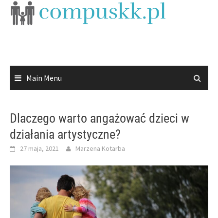
Skip
to
content
Main Menu
Dlaczego warto angażować dzieci w
działania artystyczne?
27 maja, 2021
Marzena Kotarba