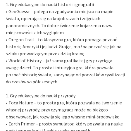
1. Gry edukacyjne do nauki historii i geografii
• GeoGuessr – polega na zgadywaniu miejsca na mapie
świata, opierając się na krajobrazach i zdjęciach
panoramicznych. To dobre ćwiczenie kojarzenia nazw
miejscowości z ich wyglądem.
• Oregon Trail – to klasyczna gra, która pomaga poznać
historię Ameryki i jej ludzi. Grając, można poczuć się jak na
szlaku prowadzącym przez dziką krainę.
• World of History – już sama grafika tej gry przyciąga
uwagę dzieci. To prosta i intuicyjna gra, która pozwala
poznać historię świata, zaczynając od początków cywilizacji
do czasów współczesnych.
1. Gry edukacyjne do nauki przyrody
• Toca Nature – to prosta gra, która pozwala na tworzenie
własnej przyrody, przy czym gracz może na bieżąco
obserwować, jak rozwija się jego własne mini-środowisko.
• Earth Primer – prosty symulator, który pozwala na naukę
podstaw geologii i fizyki w ciekawy sposób.