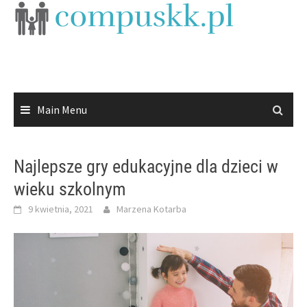
Skip
to
content
Main Menu
Najlepsze gry edukacyjne dla dzieci w
wieku szkolnym
9 kwietnia, 2021
Marzena Kotarba