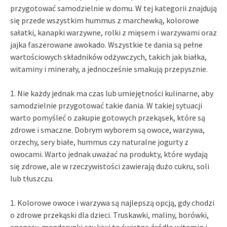
przygotować samodzielnie w domu. W tej kategorii znajdują
się przede wszystkim hummus z marchewką, kolorowe
sałatki, kanapki warzywne, rolki z mięsem i warzywami oraz
jajka faszerowane awokado. Wszystkie te dania są pełne
wartościowych składników odżywczych, takich jak białka,
witaminy i minerały, a jednocześnie smakują przepysznie.
1. Nie każdy jednak ma czas lub umiejętności kulinarne, aby
samodzielnie przygotować takie dania. W takiej sytuacji
warto pomyśleć o zakupie gotowych przekąsek, które są
zdrowe i smaczne. Dobrym wyborem są owoce, warzywa,
orzechy, sery białe, hummus czy naturalne jogurty z
owocami. Warto jednak uważać na produkty, które wydają
się zdrowe, ale w rzeczywistości zawierają dużo cukru, soli
lub tłuszczu.
1. Kolorowe owoce i warzywa są najlepszą opcją, gdy chodzi
o zdrowe przekąski dla dzieci. Truskawki, maliny, borówki,
ananasy, mandarynki czy kiwi to świetne źródło witamin i