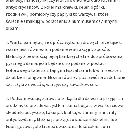
antyoksydantów. Z kolei marchewki, seler, ogórki,
rzodkiewki, pomidory czy papryki to warzywa, które
świetnie smakują w połączeniu z hummusem czy innymi
dipami.
1. Warto pamiętać, że oprócz wyboru zdrowych przekąsek,
ważne jest również ich podanie w atrakcyjny sposób.
Maluchy z pewnością będą bardziej chętne do spróbowania
pysznego dania, jeśli będzie ono podane w postaci
kolorowego talerza z fajnymi kształtami lub w miseczce z
dziubkiem pingwina. Można również postawić na ozdobione
szaszłyki z owoców, warzyw czy kawałków sera.
1. Podsumowując, zdrowe przekąski dla dzieci na przyjęcia i
urodziny to przede wszystkim dania bogate w wartościowe
składniki odżywcze, takie jak białka, witaminy, minerały i
antyoksydanty. Można je przygotować samodzielnie lub
kupić gotowe, ale trzeba uważać na ilość cukru, soli i