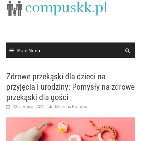
Skip
to
content
Main Menu
Zdrowe przekąski dla dzieci na
przyjęcia i urodziny: Pomysły na zdrowe
przekąski dla gości
28 sierpnia, 2021
Marzena Kotarba