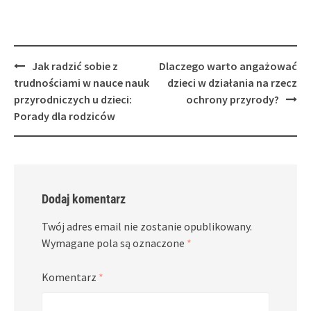
Post
Jak radzić sobie z
Dlaczego warto angażować
navigation
trudnościami w nauce nauk
dzieci w działania na rzecz
przyrodniczych u dzieci:
ochrony przyrody?
Porady dla rodziców
Dodaj komentarz
Twój adres email nie zostanie opublikowany.
Wymagane pola są oznaczone
*
Komentarz
*