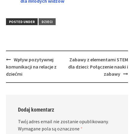
dla młodych widzów
POSTED UNDER
DZIECI
Post
Wpływ pozytywnej
Zabawy z elementami STEM
navigation
komunikacji na relacje z
dla dzieci: Połączenie nauki i
dziećmi
zabawy
Dodaj komentarz
Twój adres email nie zostanie opublikowany.
Wymagane pola są oznaczone
*