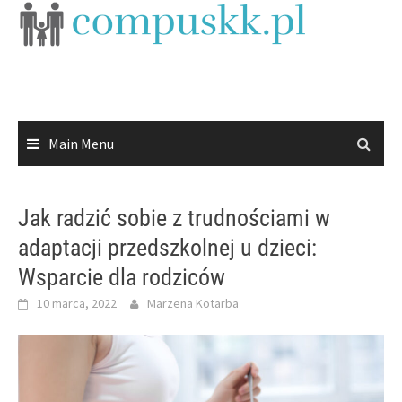
Skip
to
content
Main Menu
Jak radzić sobie z trudnościami w
adaptacji przedszkolnej u dzieci:
Wsparcie dla rodziców
10 marca, 2022
Marzena Kotarba