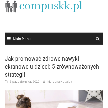
Skip
to
content
Main Menu
Jak promować zdrowe nawyki
ekranowe u dzieci: 5 zrównoważonych
strategii
3 października, 2020
Marzena Kotarba