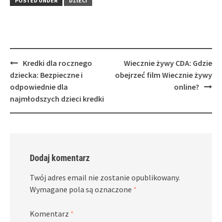
POSTED UNDER
DZIECI
Post
Kredki dla rocznego
Wiecznie żywy CDA: Gdzie
navigation
dziecka: Bezpieczne i
obejrzeć film Wiecznie żywy
odpowiednie dla
online?
najmłodszych dzieci kredki
Dodaj komentarz
Twój adres email nie zostanie opublikowany.
Wymagane pola są oznaczone
*
Komentarz
*