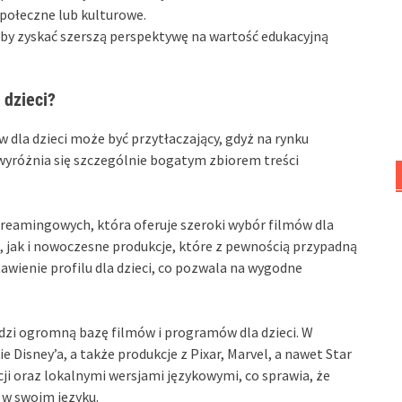
społeczne lub kulturowe.
, by zyskać szerszą perspektywę na wartość edukacyjną
 dzieci?
dla dzieci może być przytłaczający, gdyż na rynku
h wyróżnia się szczególnie bogatym zbiorem treści
treamingowych, która oferuje szeroki wybór filmów dla
i, jak i nowoczesne produkcje, które z pewnością przypadną
wienie profilu dla dzieci, co pozwala na wygodne
dzi ogromną bazę filmów i programów dla dzieci. W
 Disney’a, a także produkcje z Pixar, Marvel, a nawet Star
cji oraz lokalnymi wersjami językowymi, co sprawia, że
 w swoim języku.