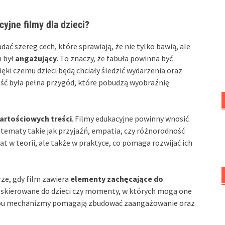
yjne filmy dla dzieci?
dać szereg cech, które sprawiają, że nie tylko bawią, ale
m był
angażujący
. To znaczy, że fabuła powinna być
ęki czemu dzieci będą chciały śledzić wydarzenia oraz
eść była pełna przygód, które pobudzą wyobraźnię
artościowych treści
. Filmy edukacyjne powinny wnosić
 tematy takie jak przyjaźń, empatia, czy różnorodność
at w teorii, ale także w praktyce, co pomaga rozwijać ich
ze, gdy film zawiera
elementy zachęcające do
nia skierowane do dzieci czy momenty, w których mogą one
typu mechanizmy pomagają zbudować zaangażowanie oraz