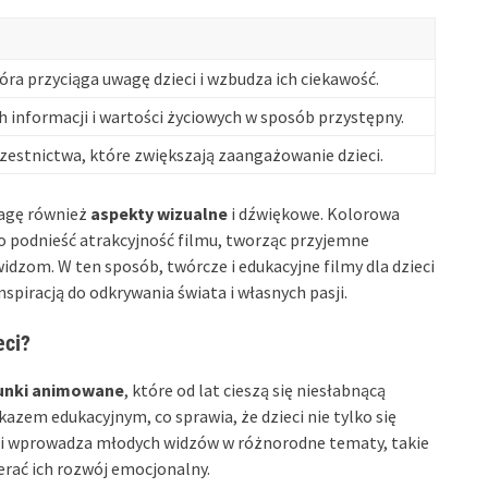
tóra przyciąga uwagę dzieci i wzbudza ich ciekawość.
 informacji i wartości życiowych w sposób przystępny.
estnictwa, które zwiększają zaangażowanie dzieci.
wagę również
aspekty wizualne
i dźwiękowe. Kolorowa
 podnieść atrakcyjność filmu, tworząc przyjemne
dzom. W ten sposób, twórcze i edukacyjne filmy dla dzieci
nspiracją do odkrywania świata i własnych pasji.
eci?
unki animowane
, które od lat cieszą się niesłabnącą
kazem edukacyjnym, co sprawia, że dzieci nie tylko się
cji wprowadza młodych widzów w różnorodne tematy, takie
erać ich rozwój emocjonalny.