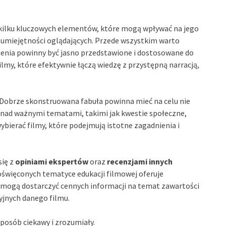
 kilku kluczowych elementów, które mogą wpływać na jego
 umiejętności oglądających. Przede wszystkim warto
ienia powinny być jasno przedstawione i dostosowane do
my, które efektywnie łączą wiedzę z przystępną narracją,
 Dobrze skonstruowana fabuła powinna mieć na celu nie
ji nad ważnymi tematami, takimi jak kwestie społeczne,
bierać filmy, które podejmują istotne zagadnienia i
się z
opiniami ekspertów
oraz
recenzjami innych
poświęconych tematyce edukacji filmowej oferuje
a mogą dostarczyć cennych informacji na temat zawartości
yjnych danego filmu.
sposób ciekawy i zrozumiały.