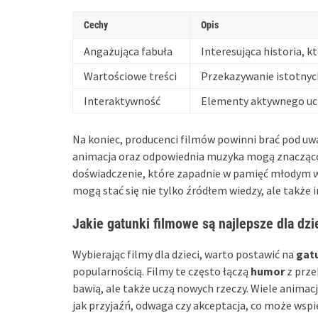
Cechy
Opis
Angażująca fabuła
Interesująca historia, k
Wartościowe treści
Przekazywanie istotnych
Interaktywność
Elementy aktywnego ucz
Na koniec, producenci filmów powinni brać pod u
animacja oraz odpowiednia muzyka mogą znacząco
doświadczenie, które zapadnie w pamięć młodym wi
mogą stać się nie tylko źródłem wiedzy, ale także i
Jakie gatunki filmowe są najlepsze dla dzi
Wybierając filmy dla dzieci, warto postawić na
gat
popularnością. Filmy te często łączą
humor
z prze
bawią, ale także uczą nowych rzeczy. Wiele anima
jak przyjaźń, odwaga czy akceptacja, co może wspi