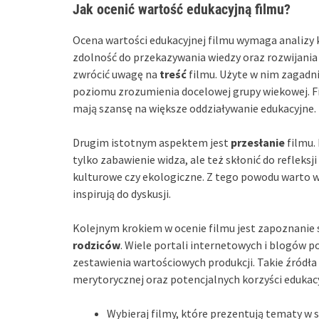
Jak ocenić wartość edukacyjną filmu?
Ocena wartości edukacyjnej filmu wymaga analizy
zdolność do przekazywania wiedzy oraz rozwijania
zwrócić uwagę na
treść
filmu. Użyte w nim zagadn
poziomu zrozumienia docelowej grupy wiekowej. Fil
mają szansę na większe oddziaływanie edukacyjne.
Drugim istotnym aspektem jest
przesłanie
filmu.
tylko zabawienie widza, ale też skłonić do refleks
kulturowe czy ekologiczne. Z tego powodu warto wy
inspirują do dyskusji.
Kolejnym krokiem w ocenie filmu jest zapoznanie 
rodziców
. Wiele portali internetowych i blogów 
zestawienia wartościowych produkcji. Takie źródł
merytorycznej oraz potencjalnych korzyści edukac
Wybieraj filmy, które prezentują tematy w 