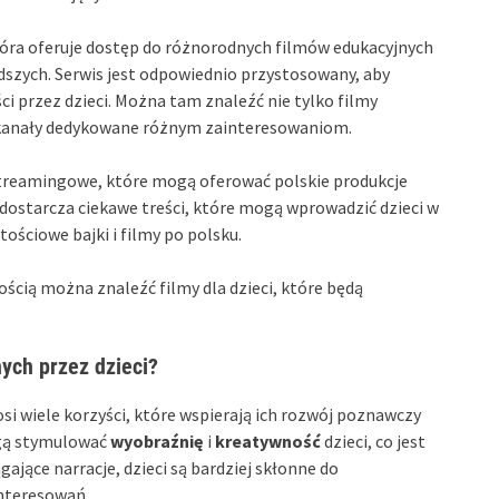
tóra oferuje dostęp do różnorodnych filmów edukacyjnych
szych. Serwis jest odpowiednio przystosowany, aby
i przez dzieci. Można tam znaleźć nie tylko filmy
 kanały dedykowane różnym zainteresowaniom.
streamingowe, które mogą oferować polskie produkcje
 dostarcza ciekawe treści, które mogą wprowadzić dzieci w
rtościowe bajki i filmy po polsku.
ścią można znaleźć filmy dla dzieci, które będą
nych przez dzieci?
si wiele korzyści, które wspierają ich rozwój poznawczy
ogą stymulować
wyobraźnię
i
kreatywność
dzieci, co jest
ające narracje, dzieci są bardziej skłonne do
interesowań.