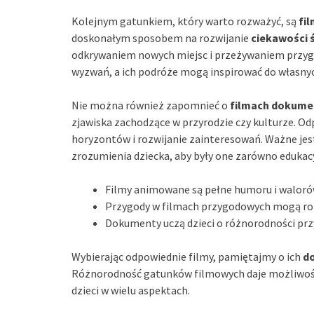
Kolejnym gatunkiem, który warto rozważyć, są
fi
doskonałym sposobem na rozwijanie
ciekawości 
odkrywaniem nowych miejsc i przeżywaniem przygód
wyzwań, a ich podróże mogą inspirować do własny
Nie można również zapomnieć o
filmach dokume
zjawiska zachodzące w przyrodzie czy kulturze. 
horyzontów i rozwijanie zainteresowań. Ważne jest
zrozumienia dziecka, aby były one zarówno edukacyj
Filmy animowane są pełne humoru i waloró
Przygody w filmach przygodowych mogą rozw
Dokumenty uczą dzieci o różnorodności przyr
Wybierając odpowiednie filmy, pamiętajmy o ich
d
Różnorodność gatunków filmowych daje możliwość
dzieci w wielu aspektach.