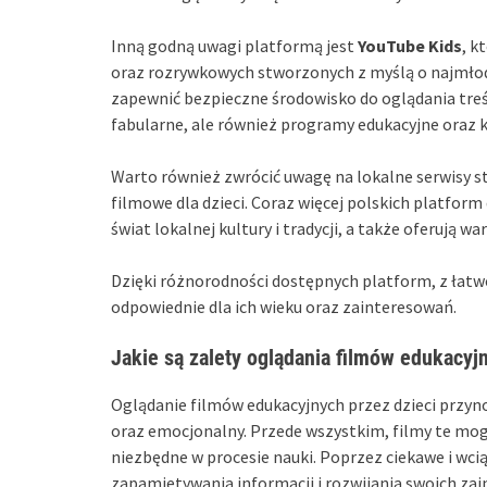
Inną godną uwagi platformą jest
YouTube Kids
, k
oraz rozrywkowych stworzonych z myślą o najmłod
zapewnić bezpieczne środowisko do oglądania treśc
fabularne, ale również programy edukacyjne oraz
Warto również zwrócić uwagę na lokalne serwisy 
filmowe dla dzieci. Coraz więcej polskich platform
świat lokalnej kultury i tradycji, a także oferują wa
Dzięki różnorodności dostępnych platform, z łatwo
odpowiednie dla ich wieku oraz zainteresowań.
Jakie są zalety oglądania filmów edukacyj
Oglądanie filmów edukacyjnych przez dzieci przyno
oraz emocjonalny. Przede wszystkim, filmy te m
niezbędne w procesie nauki. Poprzez ciekawe i wciąg
zapamiętywania informacji i rozwijania swoich za