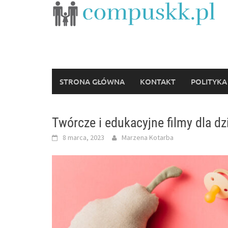
Skip
to
content
STRONA GŁÓWNA
KONTAKT
POLITYKA
Twórcze i edukacyjne filmy dla d
8 marca, 2023
Marzena Kotarba