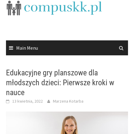
Skip
to
content
Main Menu
Edukacyjne gry planszowe dla
młodszych dzieci: Pierwsze kroki w
nauce
13 kwietnia, 2022
Marzena Kotarba