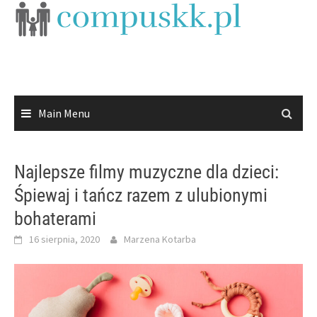
Skip
to
content
Main Menu
Najlepsze filmy muzyczne dla dzieci:
Śpiewaj i tańcz razem z ulubionymi
bohaterami
16 sierpnia, 2020
Marzena Kotarba