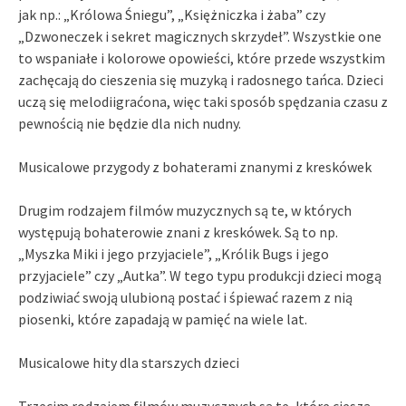
jak np.: „Królowa Śniegu”, „Księżniczka i żaba” czy
„Dzwoneczek i sekret magicznych skrzydeł”. Wszystkie one
to wspaniałe i kolorowe opowieści, które przede wszystkim
zachęcają do cieszenia się muzyką i radosnego tańca. Dzieci
uczą się melodiigraćona, więc taki sposób spędzania czasu z
pewnością nie będzie dla nich nudny.
Musicalowe przygody z bohaterami znanymi z kreskówek
Drugim rodzajem filmów muzycznych są te, w których
występują bohaterowie znani z kreskówek. Są to np.
„Myszka Miki i jego przyjaciele”, „Królik Bugs i jego
przyjaciele” czy „Autka”. W tego typu produkcji dzieci mogą
podziwiać swoją ulubioną postać i śpiewać razem z nią
piosenki, które zapadają w pamięć na wiele lat.
Musicalowe hity dla starszych dzieci
Trzecim rodzajem filmów muzycznych są te, które cieszą