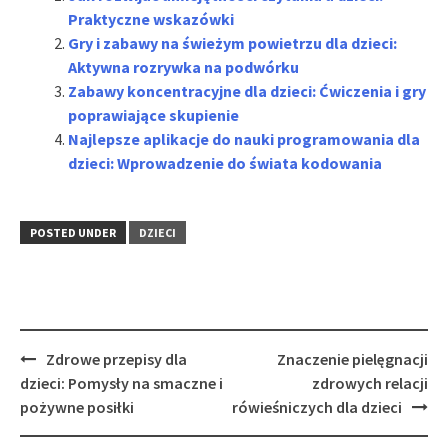
Praktyczne wskazówki
Gry i zabawy na świeżym powietrzu dla dzieci:
Aktywna rozrywka na podwórku
Zabawy koncentracyjne dla dzieci: Ćwiczenia i gry
poprawiające skupienie
Najlepsze aplikacje do nauki programowania dla
dzieci: Wprowadzenie do świata kodowania
POSTED UNDER
DZIECI
Post
Zdrowe przepisy dla
Znaczenie pielęgnacji
navigation
dzieci: Pomysły na smaczne i
zdrowych relacji
pożywne posiłki
rówieśniczych dla dzieci