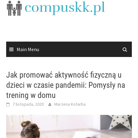
Skip
to
content
Main Menu
Jak promować aktywność fizyczną u
dzieci w czasie pandemii: Pomysły na
trening w domu
7 listopada, 2020
Marzena Kotarba