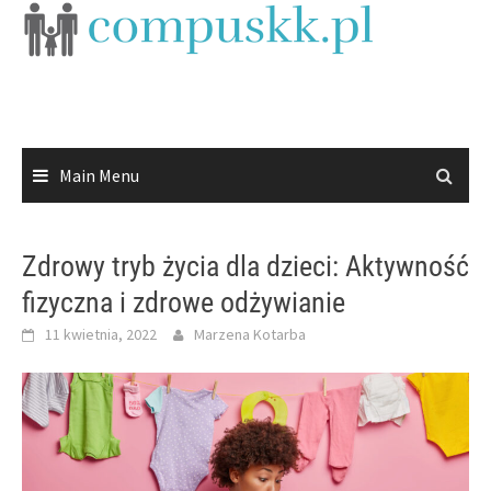
Skip
to
content
Main Menu
Zdrowy tryb życia dla dzieci: Aktywność
fizyczna i zdrowe odżywianie
11 kwietnia, 2022
Marzena Kotarba