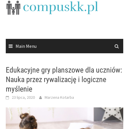
Skip
to
content
Main Menu
Edukacyjne gry planszowe dla uczniów:
Nauka przez rywalizację i logiczne
myślenie
23 lipca, 2020
Marzena Kotarba