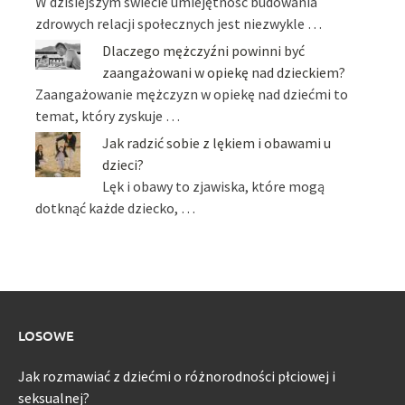
W dzisiejszym świecie umiejętność budowania
zdrowych relacji społecznych jest niezwykle …
Dlaczego mężczyźni powinni być
zaangażowani w opiekę nad dzieckiem?
Zaangażowanie mężczyzn w opiekę nad dziećmi to
temat, który zyskuje …
Jak radzić sobie z lękiem i obawami u
dzieci?
Lęk i obawy to zjawiska, które mogą
dotknąć każde dziecko, …
LOSOWE
Jak rozmawiać z dziećmi o różnorodności płciowej i
seksualnej?