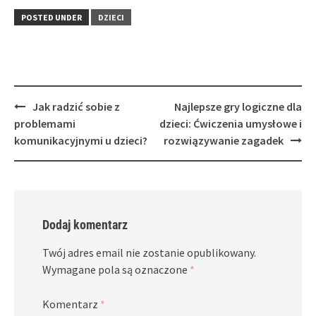
POSTED UNDER
DZIECI
Post
Jak radzić sobie z
Najlepsze gry logiczne dla
navigation
problemami
dzieci: Ćwiczenia umysłowe i
komunikacyjnymi u dzieci?
rozwiązywanie zagadek
Dodaj komentarz
Twój adres email nie zostanie opublikowany.
Wymagane pola są oznaczone
*
Komentarz
*