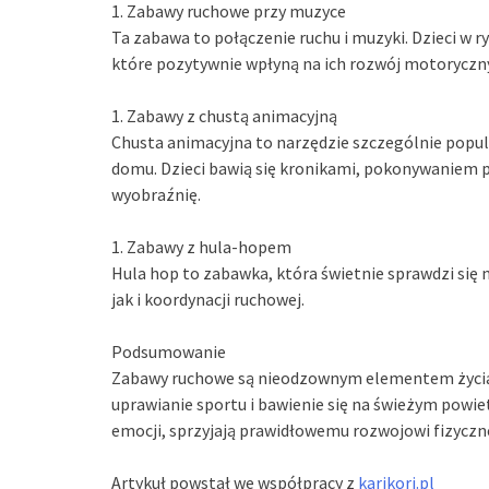
1. Zabawy ruchowe przy muzyce
Ta zabawa to połączenie ruchu i muzyki. Dzieci w r
które pozytywnie wpłyną na ich rozwój motoryczny
1. Zabawy z chustą animacyjną
Chusta animacyjna to narzędzie szczególnie popula
domu. Dzieci bawią się kronikami, pokonywaniem p
wyobraźnię.
1. Zabawy z hula-hopem
Hula hop to zabawka, która świetnie sprawdzi się 
jak i koordynacji ruchowej.
Podsumowanie
Zabawy ruchowe są nieodzownym elementem życia d
uprawianie sportu i bawienie się na świeżym pow
emocji, sprzyjają prawidłowemu rozwojowi fizycz
Artykuł powstał we współpracy z
karikori.pl