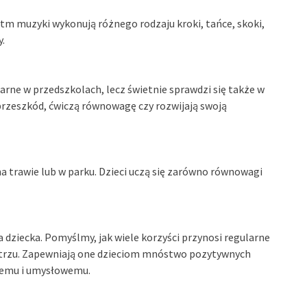
ytm muzyki wykonują różnego rodzaju kroki, tańce, skoki,
.
rne w przedszkolach, lecz świetnie sprawdzi się także w
rzeszkód, ćwiczą równowagę czy rozwijają swoją
na trawie lub w parku. Dzieci uczą się zarówno równowagi
ziecka. Pomyślmy, jak wiele korzyści przynosi regularne
ietrzu. Zapewniają one dzieciom mnóstwo pozytywnych
nemu i umysłowemu.