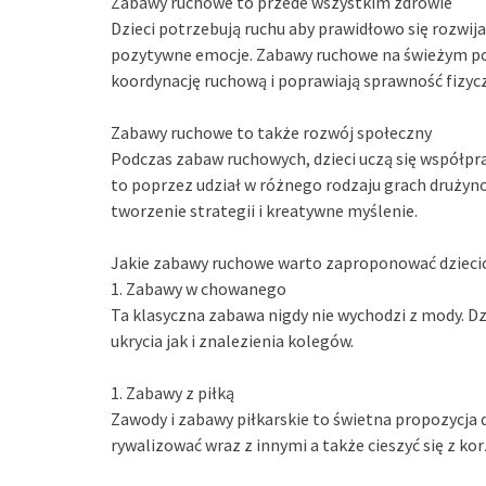
Zabawy ruchowe to przede wszystkim zdrowie
Dzieci potrzebują ruchu aby prawidłowo się rozwij
pozytywne emocje. Zabawy ruchowe na świeżym powi
koordynację ruchową i poprawiają sprawność fizyc
Zabawy ruchowe to także rozwój społeczny
Podczas zabaw ruchowych, dzieci uczą się współpracy
to poprzez udział w różnego rodzaju grach drużyn
tworzenie strategii i kreatywne myślenie.
Jakie zabawy ruchowe warto zaproponować dziec
1. Zabawy w chowanego
Ta klasyczna zabawa nigdy nie wychodzi z mody. Dzie
ukrycia jak i znalezienia kolegów.
1. Zabawy z piłką
Zawody i zabawy piłkarskie to świetna propozycja d
rywalizować wraz z innymi a także cieszyć się z kor