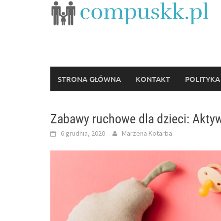
Skip
to
content
STRONA GŁÓWNA
KONTAKT
POLITYKA
Zabawy ruchowe dla dzieci: Akty
6 grudnia, 2020
Marzena Kotarba