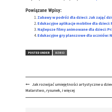
Powiązane Wpisy:
Zabawy w podróż dla dzieci: Jak zająć dz
Edukacyjne aplikacje mobilne dla dzieci
Najlepsze filmy animowane dla dzieci: P
Edukacyjne gry planszowe dla uczniów: N
POSTED UNDER
DZIECI
Post
Jak rozwijać umiejętności artystyczne u dziec
navigation
Malarstwo, rysunek, i więcej