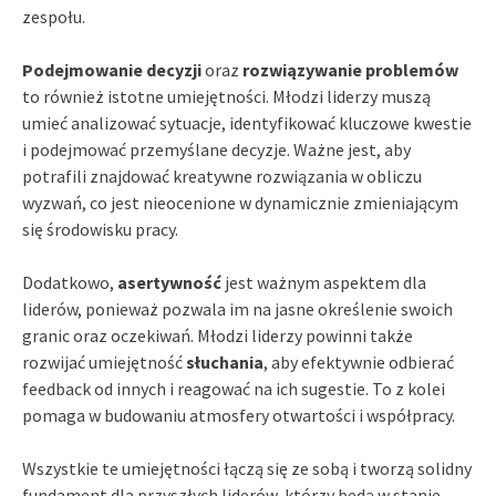
zespołu.
Podejmowanie decyzji
oraz
rozwiązywanie problemów
to również istotne umiejętności. Młodzi liderzy muszą
umieć analizować sytuacje, identyfikować kluczowe kwestie
i podejmować przemyślane decyzje. Ważne jest, aby
potrafili znajdować kreatywne rozwiązania w obliczu
wyzwań, co jest nieocenione w dynamicznie zmieniającym
się środowisku pracy.
Dodatkowo,
asertywność
jest ważnym aspektem dla
liderów, ponieważ pozwala im na jasne określenie swoich
granic oraz oczekiwań. Młodzi liderzy powinni także
rozwijać umiejętność
słuchania
, aby efektywnie odbierać
feedback od innych i reagować na ich sugestie. To z kolei
pomaga w budowaniu atmosfery otwartości i współpracy.
Wszystkie te umiejętności łączą się ze sobą i tworzą solidny
fundament dla przyszłych liderów, którzy będą w stanie