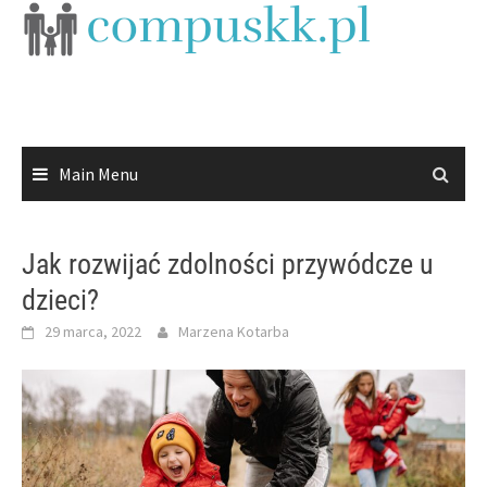
Skip
to
content
Main Menu
Jak rozwijać zdolności przywódcze u
dzieci?
29 marca, 2022
Marzena Kotarba