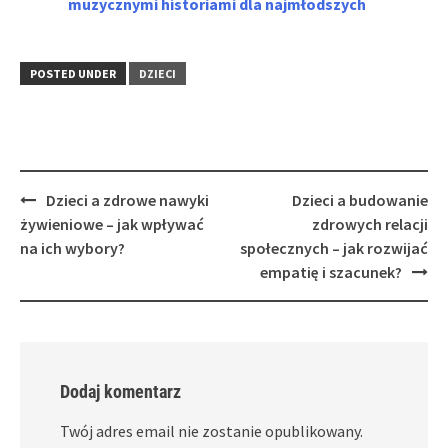
muzycznymi historiami dla najmłodszych
POSTED UNDER
DZIECI
Post
Dzieci a zdrowe nawyki
Dzieci a budowanie
navigation
żywieniowe – jak wpływać
zdrowych relacji
na ich wybory?
społecznych – jak rozwijać
empatię i szacunek?
Dodaj komentarz
Twój adres email nie zostanie opublikowany.