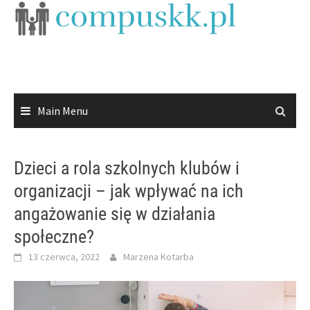
Skip
to
content
Main Menu
Dzieci a rola szkolnych klubów i
organizacji – jak wpływać na ich
angażowanie się w działania
społeczne?
13 czerwca, 2022
Marzena Kotarba