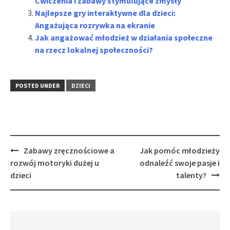
Ćwiczenia i zabawy stymulujące zmysły
Najlepsze gry interaktywne dla dzieci:
Angażująca rozrywka na ekranie
Jak angażować młodzież w działania społeczne
na rzecz lokalnej społeczności?
POSTED UNDER
DZIECI
Post
Zabawy zręcznościowe a
Jak pomóc młodzieży
navigation
rozwój motoryki dużej u
odnaleźć swoje pasje i
dzieci
talenty?