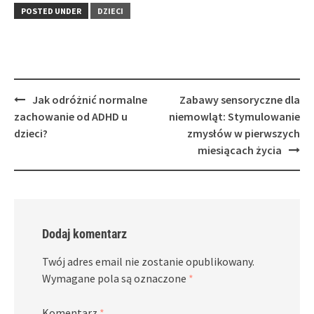
POSTED UNDER
DZIECI
Post
Jak odróżnić normalne
Zabawy sensoryczne dla
navigation
zachowanie od ADHD u
niemowląt: Stymulowanie
dzieci?
zmysłów w pierwszych
miesiącach życia
Dodaj komentarz
Twój adres email nie zostanie opublikowany.
Wymagane pola są oznaczone
*
Komentarz
*