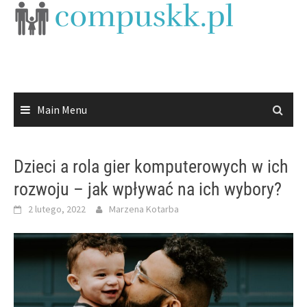
Skip
to
content
Main Menu
Dzieci a rola gier komputerowych w ich
rozwoju – jak wpływać na ich wybory?
2 lutego, 2022
Marzena Kotarba