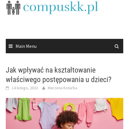
Skip
to
content
Main Menu
Jak wpływać na kształtowanie
właściwego postępowania u dzieci?
14 lutego, 2023
Marzena Kotarba