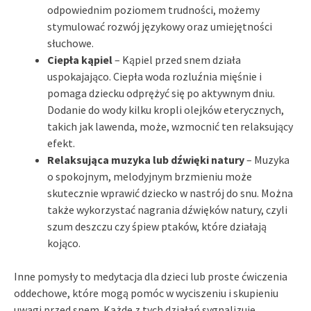
odpowiednim poziomem trudności, możemy
stymulować rozwój językowy oraz umiejętności
słuchowe.
Ciepła kąpiel
– Kąpiel przed snem działa
uspokajająco. Ciepła woda rozluźnia mięśnie i
pomaga dziecku odprężyć się po aktywnym dniu.
Dodanie do wody kilku kropli olejków eterycznych,
takich jak lawenda, może, wzmocnić ten relaksujący
efekt.
Relaksująca muzyka lub dźwięki natury
– Muzyka
o spokojnym, melodyjnym brzmieniu może
skutecznie wprawić dziecko w nastrój do snu. Można
także wykorzystać nagrania dźwięków natury, czyli
szum deszczu czy śpiew ptaków, które działają
kojąco.
Inne pomysły to medytacja dla dzieci lub proste ćwiczenia
oddechowe, które mogą pomóc w wyciszeniu i skupieniu
uwagi przed snem. Każde z tych działań sygnalizuje