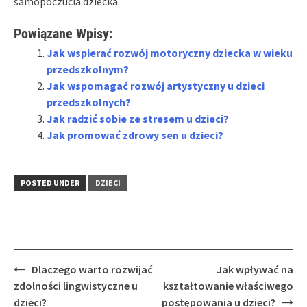
samopoczucia dziecka.
Powiązane Wpisy:
Jak wspierać rozwój motoryczny dziecka w wieku
przedszkolnym?
Jak wspomagać rozwój artystyczny u dzieci
przedszkolnych?
Jak radzić sobie ze stresem u dzieci?
Jak promować zdrowy sen u dzieci?
POSTED UNDER
DZIECI
Post
Dlaczego warto rozwijać
Jak wpływać na
navigation
zdolności lingwistyczne u
kształtowanie właściwego
dzieci?
postępowania u dzieci?