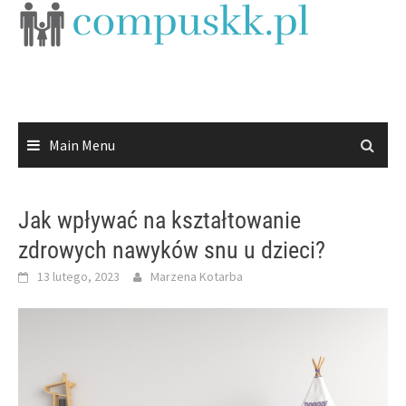
Skip
to
content
Main Menu
Jak wpływać na kształtowanie
zdrowych nawyków snu u dzieci?
13 lutego, 2023
Marzena Kotarba