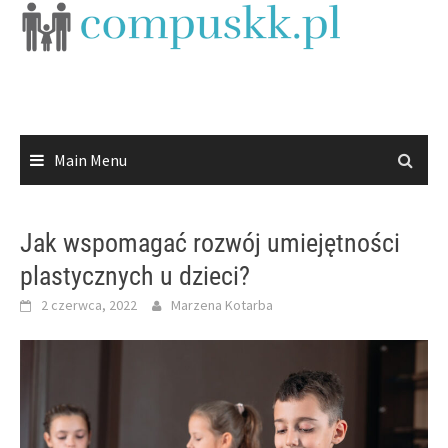
Skip
to
content
Main Menu
Jak wspomagać rozwój umiejętności
plastycznych u dzieci?
2 czerwca, 2022
Marzena Kotarba