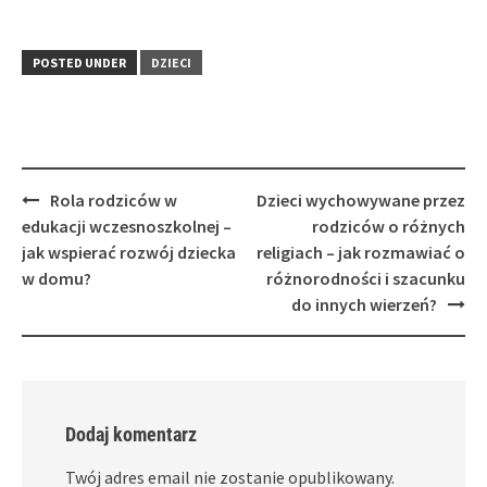
POSTED UNDER
DZIECI
Post
Rola rodziców w
Dzieci wychowywane przez
navigation
edukacji wczesnoszkolnej –
rodziców o różnych
jak wspierać rozwój dziecka
religiach – jak rozmawiać o
w domu?
różnorodności i szacunku
do innych wierzeń?
Dodaj komentarz
Twój adres email nie zostanie opublikowany.