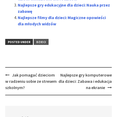
Najlepsze gry edukacyjne dla dzieci: Nauka przez
zabawę
Najlepsze filmy dla dzieci: Magiczne opowieści
dla młodych widzów
POSTED UNDER
DZIECI
Post
Jak pomagać dzieciom
Najlepsze gry komputerowe
navigation
w radzeniu sobie ze stresem
dla dzieci: Zabawa i edukacja
szkolnym?
na ekranie