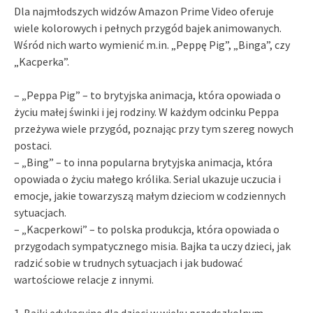
Dla najmłodszych widzów Amazon Prime Video oferuje
wiele kolorowych i pełnych przygód bajek animowanych.
Wśród nich warto wymienić m.in. „Peppę Pig”, „Binga”, czy
„Kacperka”.
– „Peppa Pig” – to brytyjska animacja, która opowiada o
życiu małej świnki i jej rodziny. W każdym odcinku Peppa
przeżywa wiele przygód, poznając przy tym szereg nowych
postaci.
– „Bing” – to inna popularna brytyjska animacja, która
opowiada o życiu małego królika. Serial ukazuje uczucia i
emocje, jakie towarzyszą małym dzieciom w codziennych
sytuacjach.
– „Kacperkowi” – to polska produkcja, która opowiada o
przygodach sympatycznego misia. Bajka ta uczy dzieci, jak
radzić sobie w trudnych sytuacjach i jak budować
wartościowe relacje z innymi.
1. Bajki edukacyjne dla dzieci w wieku przedszkolnym