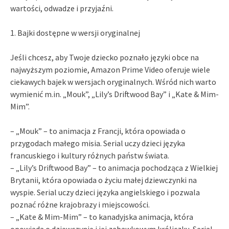
wartości, odwadze i przyjaźni.
1. Bajki dostępne w wersji oryginalnej
Jeśli chcesz, aby Twoje dziecko poznało języki obce na
najwyższym poziomie, Amazon Prime Video oferuje wiele
ciekawych bajek w wersjach oryginalnych. Wśród nich warto
wymienić m.in. „Mouk”, „Lily’s Driftwood Bay” i „Kate & Mim-
Mim”.
– „Mouk” – to animacja z Francji, która opowiada o
przygodach małego misia. Serial uczy dzieci języka
francuskiego i kultury różnych państw świata.
– „Lily’s Driftwood Bay” – to animacja pochodząca z Wielkiej
Brytanii, która opowiada o życiu małej dziewczynki na
wyspie. Serial uczy dzieci języka angielskiego i pozwala
poznać różne krajobrazy i miejscowości.
– „Kate & Mim-Mim” – to kanadyjska animacja, która
opowiada o dziewczynie i jej zabawkowym króliczku. Serial