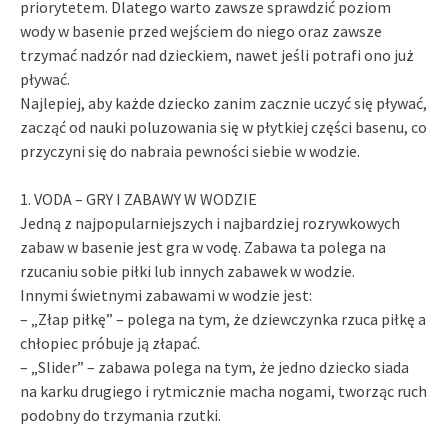
priorytetem. Dlatego warto zawsze sprawdzić poziom
wody w basenie przed wejściem do niego oraz zawsze
trzymać nadzór nad dzieckiem, nawet jeśli potrafi ono już
pływać.
Najlepiej, aby każde dziecko zanim zacznie uczyć się pływać,
zacząć od nauki poluzowania się w płytkiej części basenu, co
przyczyni się do nabraia pewności siebie w wodzie.
1. VODA – GRY I ZABAWY W WODZIE
Jedną z najpopularniejszych i najbardziej rozrywkowych
zabaw w basenie jest gra w vodę. Zabawa ta polega na
rzucaniu sobie piłki lub innych zabawek w wodzie.
Innymi świetnymi zabawami w wodzie jest:
– „Złap piłkę” – polega na tym, że dziewczynka rzuca piłkę a
chłopiec próbuje ją złapać.
– „Slider” – zabawa polega na tym, że jedno dziecko siada
na karku drugiego i rytmicznie macha nogami, tworząc ruch
podobny do trzymania rzutki.