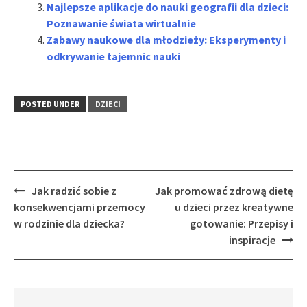
Najlepsze aplikacje do nauki geografii dla dzieci:
Poznawanie świata wirtualnie
Zabawy naukowe dla młodzieży: Eksperymenty i
odkrywanie tajemnic nauki
POSTED UNDER
DZIECI
Post
Jak radzić sobie z
Jak promować zdrową dietę
navigation
konsekwencjami przemocy
u dzieci przez kreatywne
w rodzinie dla dziecka?
gotowanie: Przepisy i
inspiracje