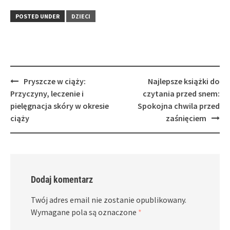
POSTED UNDER
DZIECI
Post
Pryszcze w ciąży:
Najlepsze książki do
navigation
Przyczyny, leczenie i
czytania przed snem:
pielęgnacja skóry w okresie
Spokojna chwila przed
ciąży
zaśnięciem
Dodaj komentarz
Twój adres email nie zostanie opublikowany.
Wymagane pola są oznaczone
*