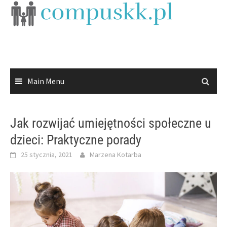
Skip
to
content
Main Menu
Jak rozwijać umiejętności społeczne u
dzieci: Praktyczne porady
25 stycznia, 2021
Marzena Kotarba