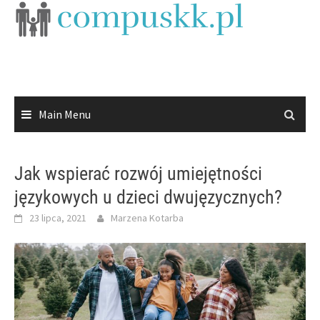
Skip
to
content
Main Menu
Jak wspierać rozwój umiejętności
językowych u dzieci dwujęzycznych?
23 lipca, 2021
Marzena Kotarba