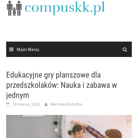
Skip
to
content
Main Menu
Edukacyjne gry planszowe dla
przedszkolaków: Nauka i zabawa w
jednym
30 marca, 2022
Marzena Kotarba