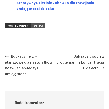
Kreatywny Dzieciak: Zabawka dla rozwijania
umiejętności dziecka
POSTED UNDER
DZIECI
Post
Edukacyjne gry
Jak radzić sobie z
navigation
planszowe dla nastolatków:
problemami z koncentracją
Rozwijanie wiedzy i
u dzieci?
umiejętności
Dodaj komentarz