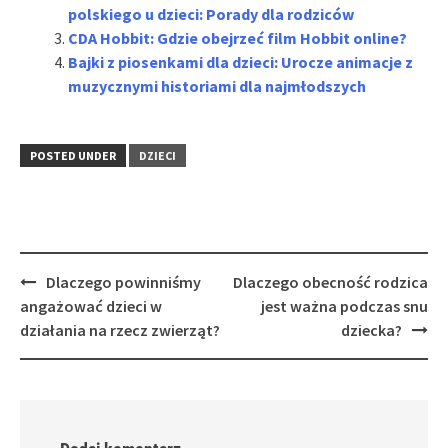
polskiego u dzieci: Porady dla rodziców
CDA Hobbit: Gdzie obejrzeć film Hobbit online?
Bajki z piosenkami dla dzieci: Urocze animacje z
muzycznymi historiami dla najmłodszych
POSTED UNDER
DZIECI
Post
Dlaczego powinniśmy
Dlaczego obecność rodzica
navigation
angażować dzieci w
jest ważna podczas snu
działania na rzecz zwierząt?
dziecka?