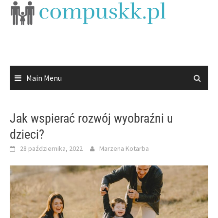
Skip
to
content
Main Menu
Jak wspierać rozwój wyobraźni u
dzieci?
28 października, 2022
Marzena Kotarba