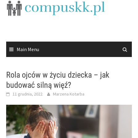
Skip
to
content
Main Menu
Rola ojców w życiu dziecka – jak
budować silną więź?
11 grudnia, 2022
Marzena Kotarba