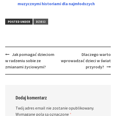
muzycznymi historiami dla najmłodszych
POSTED UNDER
DZIECI
Post
Jak pomagać dzieciom
Dlaczego warto
navigation
w radzeniu sobie ze
wprowadzać dzieci w świat
zmianami życiowymi?
przyrody?
Dodaj komentarz
Twój adres email nie zostanie opublikowany.
Wymagane pola są oznaczone
*